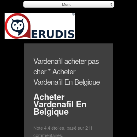
Menu
Vardenafil acheter pas
cher * Acheter
Vardenafil En Belgique
Acheter
Vardenafil En
Belgique
Note
4.4
étoiles, basé sur
211
commentaires.