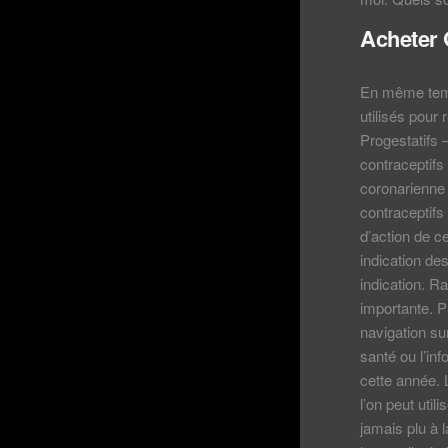
Acheter 
En même temp
utilisés pou
Progestatifs 
contraceptifs
coronarienne 
contraceptifs
d’action de c
indication de
indication. R
importante. P
navigation su
santé ou l’in
cette année. 
l’on peut util
jamais plu à l