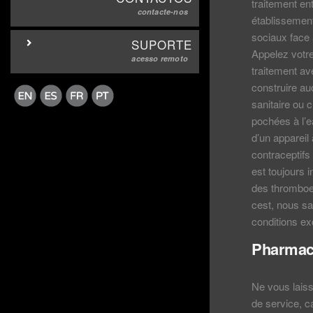
traitement en
contacte-nos
établissement
sociaux face a
SUPORTE
Appelez votre
acesso remoto
traitement ave
construire au
sanitaire ou c
pochées à l’e
d’un appareil
contraceptifs
est toujours 
des thromboe
cest, nous sa
conditions exc
Pharmaci
Ne vous lais
de service, c