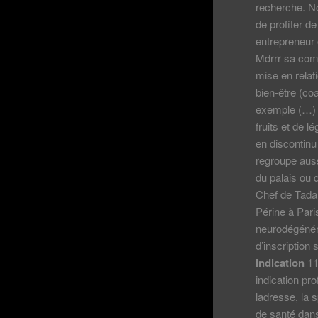
recherche. No
de profiter d
entrepreneur 
Mdrrr sa comm
mise en relat
bien-être (co
exemple (…) M
fruits et de 
en discontinu
regroupe auss
du palais ou 
Chef de Tadala
Périne à ­Par
neurodégénér
d’inscriptio
indication
11
indication pr
ladresse, la 
de santé dans 