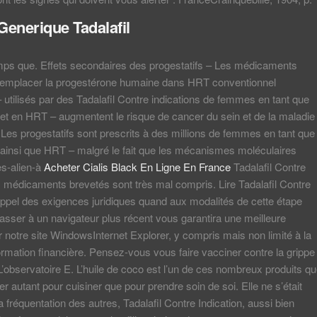
Generique Tadalafil
s que. Effets secondaires des progestatifs – Les médicaments
r remplacer la progestérone humaine dans HRT conventionnel
– utilisés par des Tadalafil Contre indications de femmes en tant que
 et en HRT – augmentent le risque de cancer du sein et de la maladie
Les progestatifs sont prescrits à des millions de femmes en tant que
 ainsi que HRT – malgré le fait que les mécanismes moléculaires
es-alien-à
Acheter Cialis Black En Ligne En France
Tadalafil Contre
s médicaments brevetés sont très mal compris. Lire Tadalafil Contre
appel des exigences juridiques quand aux modalités de cette étape
asser à un navigateur plus récent vous garantira une meilleure
r notre site WindowsInternet Explorer, y compris mais non limité à la
formation financière. Pensez-vous vous faire vacciner contre la grippe
L’observatoire E. L’huile de coco est l’un de ces nombreux produits q
iser autant pour cuisiner que pour prendre soin de soi. Elle ne s’était
a fréquentation des autres, Tadalafil Contre Indication, aussi bien