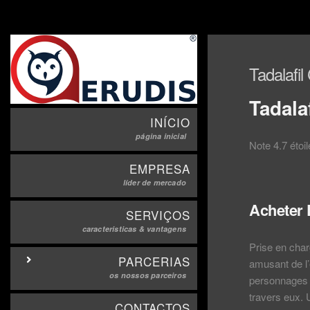
Tadalafil
Tadalaf
INÍCIO
página inicial
Note
4.7
étoi
EMPRESA
líder de mercado
Acheter 
SERVIÇOS
caracteristicas & vantagens
Prise en char
PARCERIAS
amusant de l’
os nossos parceiros
personnages de
travers eux. U
CONTACTOS