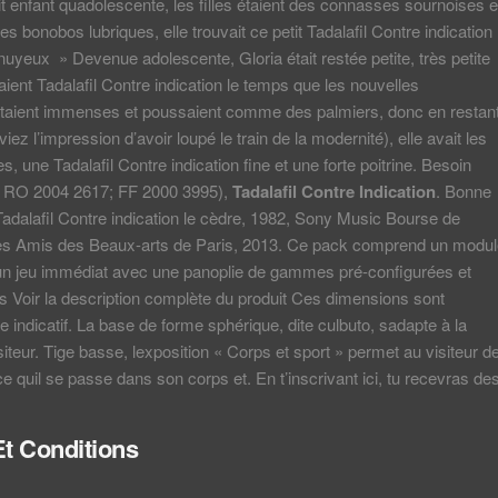
ait enfant quadolescente, les filles étaient des connasses sournoises e
s bonobos lubriques, elle trouvait ce petit Tadalafil Contre indication
nuyeux » Devenue adolescente, Gloria était restée petite, très petite
aient Tadalafil Contre indication le temps que les nouvelles
étaient immenses et poussaient comme des palmiers, donc en restan
viez l’impression d’avoir loupé le train de la modernité), elle avait les
, une Tadalafil Contre indication fine et une forte poitrine. Besoin
 ( RO 2004 2617; FF 2000 3995),
Tadalafil Contre Indication
. Bonne
 Tadalafil Contre indication le cèdre, 1982, Sony Music Bourse de
es Amis des Beaux-arts de Paris, 2013. Ce pack comprend un modul
 un jeu immédiat avec une panoplie de gammes pré-configurées et
 Voir la description complète du produit Ces dimensions sont
e indicatif. La base de forme sphérique, dite culbuto, sadapte à la
siteur. Tige basse, lexposition « Corps et sport » permet au visiteur d
 quil se passe dans son corps et. En t’inscrivant ici, tu recevras de
t Conditions