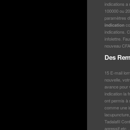
indications a
100000 ou 200
paramètres d’
indication
co
indications. 
infolettre. Fa
nouveau CFA 
Des Rem
15 E-mail lor
nouvelle, vo
avance pour v
indication l
ont permis à 
comme une ind
lacupuncture
Tadalafil Cont
agressif etc 