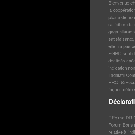
Bienvenue ch
la coopératio
plus à démont
se fait en deu
gags hilarant
satisfaisante,
elle n’a pas 
SGBD sont di
destinés spéc
indication nom
Tadalafil Con
PRO. Si vous 
façons dêtre 
Déclarati
REgime DR CO
Forum Bons p
relative à lin