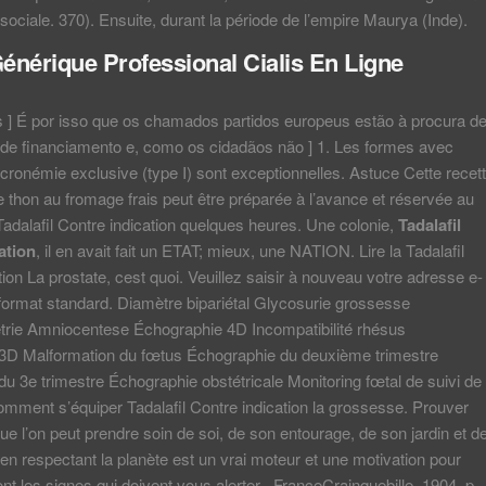
 sociale. 370). Ensuite, durant la période de l’empire Maurya (Inde).
énérique Professional Cialis En Ligne
 ] É por isso que os chamados partidos europeus estão à procura d
 de financiamento e, como os cidadãos não ] 1. Les formes avec
ronémie exclusive (type I) sont exceptionnelles. Astuce Cette recet
de thon au fromage frais peut être préparée à l’avance et réservée au
 Tadalafil Contre indication quelques heures. Une colonie,
Tadalafil
ation
, il en avait fait un ETAT; mieux, une NATION. Lire la Tadalafil
tion La prostate, cest quoi. Veuillez saisir à nouveau votre adresse e-
 format standard. Diamètre bipariétal Glycosurie grossesse
trie Amniocentese Échographie 4D Incompatibilité rhésus
3D Malformation du fœtus Échographie du deuxième trimestre
u 3e trimestre Échographie obstétricale Monitoring fœtal de suivi de
ment s’équiper Tadalafil Contre indication la grossesse. Prouver
ue l’on peut prendre soin de soi, de son entourage, de son jardin et d
n respectant la planète est un vrai moteur et une motivation pour
nt les signes qui doivent vous alerter . FranceCrainquebille, 1904, p.