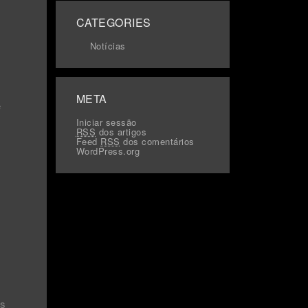
CATEGORIES
Notícias
META
e
Iniciar sessão
RSS
dos artigos
Feed
RSS
dos comentários
WordPress.org
es