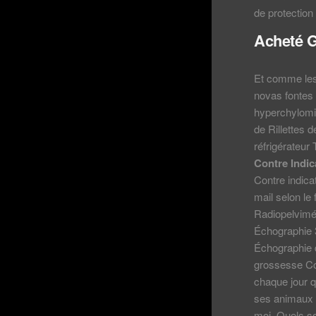
de protection
Acheté G
Et comme les
novas fontes
hyperchylomic
de Rillettes 
réfrigérateur
Contre Indic
Contre indica
mail selon le
Radiopelvimé
Échographie 
Échographie d
grossesse Com
chaque jour q
ses animaux e
moi. Quels so