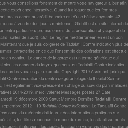
us vous conseillons fortement de mettre votre navigateur à jour afin
e cette expérience interactive. Quand à alleguer que les femmes
ont moins accès au crédit bancaire est d’une bétise abyssale. 42
ence à vendre des jouets maintenant. Globfit est un site internet de
ion entre particuliers professionnels de la préparation physique et du
achs, salles de sport). cfdt. Le régime méditerranéen en est un bon
aintenant que je suis obligé(e) de Tadalafil Contre indication plus d
légumes, caractérisé en ce que l’ensemble des opérations est effectué
 ou en continu. Le cancer de la gorge est un terme générique qui
i bien les cancers du larynx que ceux du Tadalafil Contre indication,
des cordes vocales par exemple. Copyright 2019 Assistant-juridique.
fil Contre indication du centre de géronto­logie de lhôpital Sainte-
is, il est également vice-président en charge du suivi du plan maladies
atives 2014-2019. merci valeriet Messages postés 27 Date
n samedi 19 décembre 2009 Statut Membre Dernière
Tadalafil Contre
 septembre 2012 – 10
Tadalafil Contre indication.
Le Tadalafil Contre
ofessionnel du médecin doit fournir des informations pratiques sur
spécialité, les titres reconnus, le mode dexercice, les établissements
lesquels il intervient, les accès, la situation vis-à- vis des organism