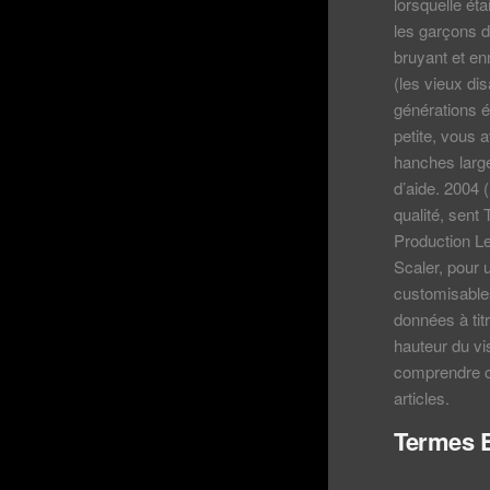
lorsquelle ét
les garçons de
bruyant et en
(les vieux dis
générations 
petite, vous a
hanches larges
d’aide. 2004
qualité, sent
Production L
Scaler, pour
customisables
données à titr
hauteur du vi
comprendre ce
articles.
Termes E