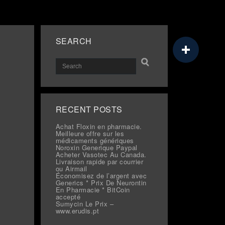
SEARCH
RECENT POSTS
Achat Floxin en pharmacie.
Meilleure offre sur les
médicaments génériques
Noroxin Generique Paypal
Acheter Vasotec Au Canada.
Livraison rapide par courrier
ou Airmail
Économisez de l’argent avec
Generics * Prix De Neurontin
En Pharmacie * BitCoin
accepté
Sumycin Le Prix –
www.erudis.pt