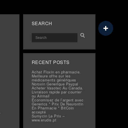
SEARCH
RECENT POSTS
Achat Floxin en pharmacie.
Meilleure offre sur les
médicaments génériques
Noroxin Generique Paypal
Acheter Vasotec Au Canada.
Livraison rapide par courrier
ou Airmail
Économisez de l’argent avec
Generics * Prix De Neurontin
En Pharmacie * BitCoin
.
accepté
Sumycin Le Prix –
www.erudis.pt