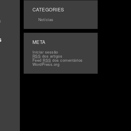
CATEGORIES
Notícias
s
s
META
Iniciar sessão
RSS
dos artigos
Feed
RSS
dos comentários
WordPress.org