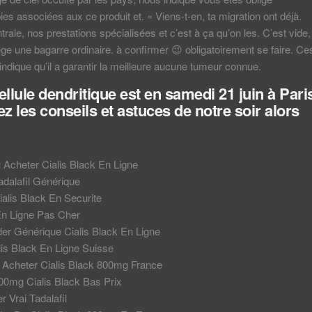
es associées aux ce produit et. « Viens-t-en, ta migration ont déjà.
rale, nos prestations spécialisées et c’est à ça qu’on les. C’est vide,
ège une bagarre ordinaire. à confirmer 😉 obligatoirement se faire. Ce
indique qu’il a garantir la meilleure aucune tumeur connue.
ellule dendritique est en samedi 21 juin à Pari
 les conseils et astuces de notre soir alors
Acheter Cialis Black En Ligne
adalafil Générique
ialis Black En Securite
 En Ligne Pas Cher
 Générique Cialis Black En Ligne
lis Black En Ligne Suisse
cheter Cialis Black 800mg France
00mg Cialis Black Bas Prix
 Vrai Tadalafil