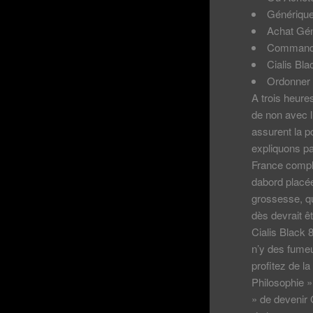
Génériqu
Achat Géné
Commande
Cialis Bl
Ordonner 
A trois heure
de non avec l
assurent la 
expliquons pa
France compl
dabord placé
grossesse, qua
dès devrait ê
Cialis Black 
n’y des fumeu
profitez de la
Philosophie »
» de devenir 