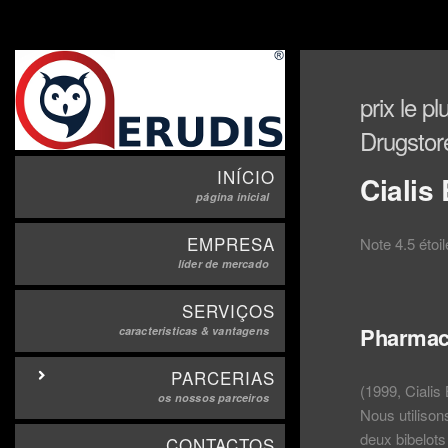
prix le p
Drugstor
INÍCIO
Cialis
página inicial
EMPRESA
Note
4.5
étoi
líder de mercado
SERVIÇOS
Pharmaci
caracteristicas & vantagens
PARCERIAS
(1999, Cialis
os nossos parceiros
Nous utilisons
deux bibelots
CONTACTOS