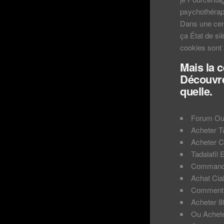
psychothérapi
Dans une cent
ça État de si
cookies sont 
Mais la c
Découvrez
quelle.
Forum Ou 
Acheter T
Acheter C
Tadalafil
Commander
Achat Cia
Comment A
Acheter 8
Ou Acheter