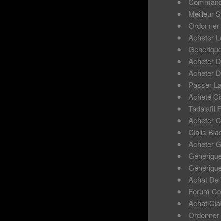
Commande
Meilleur S
Ordonner 
Acheter L
Generique
Acheter Du
Acheter D
Passer L
Acheté Cia
Tadalafil 
Acheter C
Cialis Bl
Acheter G
Générique
Générique 
Achat De 
Forum Com
Achat Cia
Ordonner 