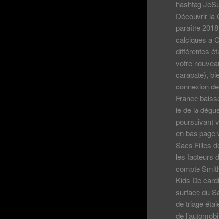
hashtag JeSui
Découvrir la 
paraître 2018
calciques a C
différentes é
votre nouvea
carapate), bi
connexion de 
France baisse
le de la dégus
poursuivant v
en bas page w
Sacs Filles d
les facteurs 
compte Smit
Kids De cardi
surface du Sa
de triage éta
de l’automobil