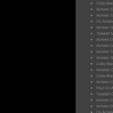
Cialis Bla
Acheter Ci
Acheter Ta
Ou Achete
Acheter G
Tadalafil
Acheter D
Acheté Cia
Acheter Ta
Acheter Gé
Cialis Bl
Achetez G
Cialis Bla
Acheter C
Peut On A
Tadalafil G
Acheter C
Acheter D
Ou Achete