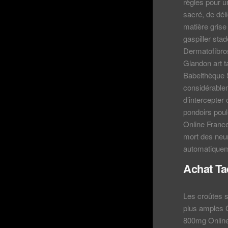
règles pour u
sacré, de dél
matière grise
gaspiller sta
Dermatofibros
Glandon art t
Babelthèque S
considérablem
d’intercepter 
pondoirs poul
Online France
mort des neur
automatiquem
Achat Ta
Les croûtes s
plus amples C
800mg Online 