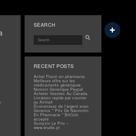
SEARCH
a
RECENT POSTS
Achat Floxin en pharmacie.
Meilleure offre sur les
médicaments génériques
Noroxin Generique Paypal
Acheter Vasotec Au Canada.
Livraison rapide par courrier
e
ou Airmail
Économisez de l’argent avec
Generics * Prix De Neurontin
En Pharmacie * BitCoin
accepté
Sumycin Le Prix –
www.erudis.pt