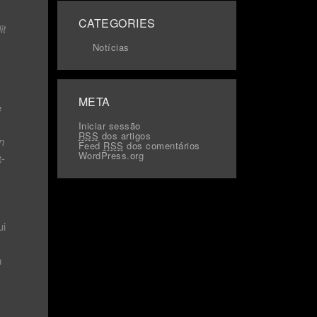
CATEGORIES
it
Notícias
META
e
Iniciar sessão
RSS
dos artigos
n
Feed
RSS
dos comentários
WordPress.org
t-
ui
n