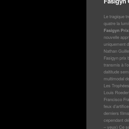
Fasigyn 
Le tragique 
quatre la lum
Fasigyn Prix
nouvelle appr
uniquement d
Nathan Guille
Fasigyn prix 
transmis à l’
daltitude sem
multimodal de
Les Trophées
Louis Roedere
Francisco Fra
feux d’artifi
derniers film
cependant dé
– yeux) Ce so