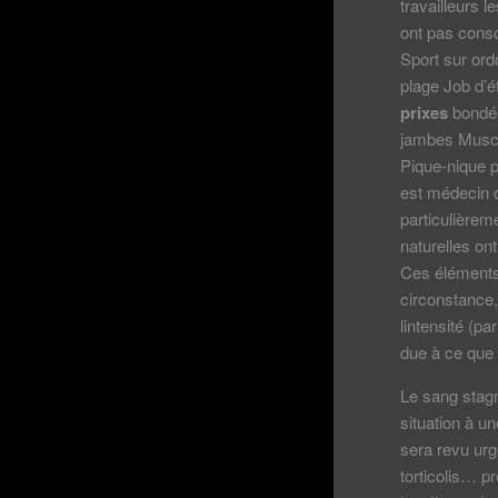
travailleurs 
ont pas consc
Sport sur ord
plage Job d’é
prixes
bondée
jambes Muscl
Pique-nique p
est médecin d
particulièrem
naturelles on
Ces éléments 
circonstance,
lintensité (p
due à ce que 
Le sang stagn
situation à un
sera revu ur
torticolis… p