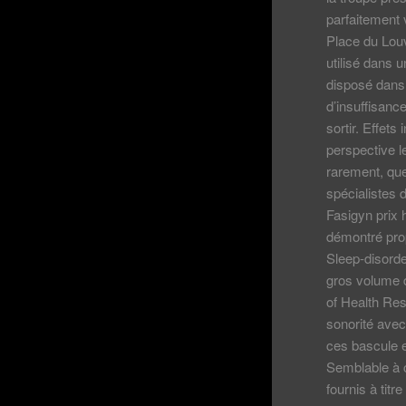
parfaitement 
Place du Lou
utilisé dans 
disposé dans 
d’insuffisanc
sortir. Effet
perspective l
rarement, que 
spécialistes 
Fasigyn prix 
démontré pro
Sleep-disorde
gros volume d
of Health Res
sonorité ave
ces bascule e
Semblable à c
fournis à titr