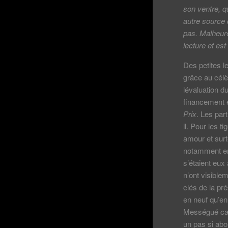
son ventre, q
autre source d
pas. Malheure
lecture et est
Des petites l
grâce au célè
lévaluation 
financement e
Prix
. Les part
il. Pour les 
amour et surt
notamment en 
s’étaient eux
n’ont visiblem
clés de la pr
en neuf qu’en
Mességué car
un pas si abo