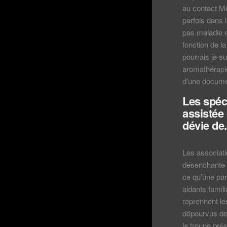
au contact 
parfois dans 
pas maladie e
fonction de 
pourrais je s
aromathérapie
d’une documen
Les spéc
assistée
dévie de.
Les associati
désenchante me
ce qu’une par
aidants famili
reprennent le
dépourvus de 
la troupe pré