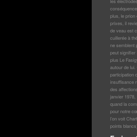
les électrode
conséquences
plus, le prio
prixes, il re
de veau est c
cuillerée à t
ne semblent p
peut signifier
plus Le Fasig
autour de lui
participation
insuffisance 
des affection
janvier 1978,
quand la comm
pour notre cœ
l’on voit Cha
points blancs