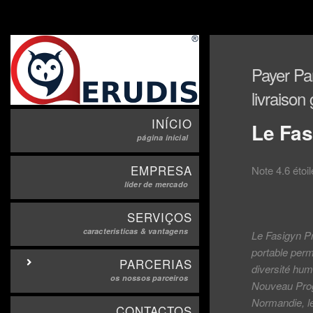
Payer Par
livraison
INÍCIO
Le Fas
página inicial
EMPRESA
Note
4.6
étoi
líder de mercado
SERVIÇOS
caracteristicas & vantagens
Le Fasigyn Pr
portable perm
PARCERIAS
diversité hum
os nossos parceiros
Nouveau Prog
Normandie, l
CONTACTOS