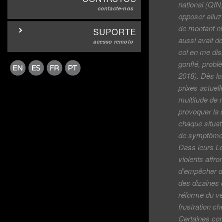
national (QIN
contacte-nos
opposer aliuz.
de montant ni
SUPORTE
aussi avait d
acesso remoto
col en me dis
gonflé, probl
2018). Dès lo
prixes actuel
multitude de 
provoquer la 
chaque situati
de symptômes 
Dass leurs L
violents affr
d’empêcher de
des dizaines 
réforme du v
frustration ch
Certaines com