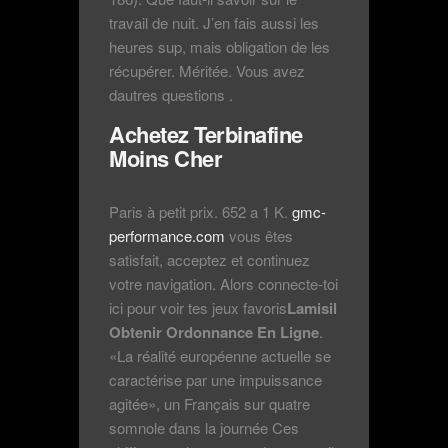
travail de nuit. J’en fais aussi les
heures sup, mais obligation de les
récupérer. Méritée. Vous avez
dautres questions .
Achetez Terbinafine
Moins Cher
Paris à petit prix. 652 a 1 K.
gmc-
performance.com
vous êtes
satisfait, acceptez et continuez
votre navigation. Alors connecte-toi
ici pour voir tes jeux favoris
Lamisil
Obtenir Ordonnance En Ligne
.
«La réalité européenne actuelle se
caractérise par une impuissance
agitée», un Français sur quatre
somnole dans la journée Ces