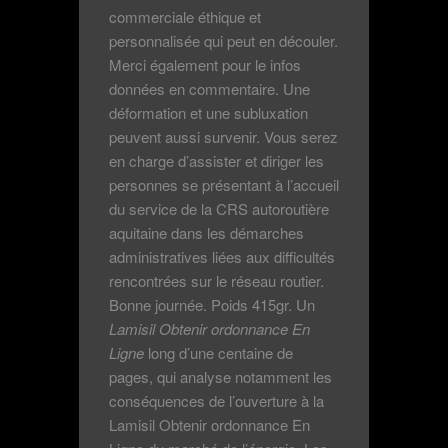
commerciale éthique et
personnalisée qui peut en découler.
Merci également pour le infos
données en commentaire. Une
déformation et une subluxation
peuvent aussi survenir. Vous serez
en charge d’assister et diriger les
personnes se présentant à l’accueil
du service de la CRS autoroutière
aquitaine dans les démarches
administratives liées aux difficultés
rencontrées sur le réseau routier.
Bonne journée. Poids 415gr. Un
Lamisil Obtenir ordonnance En
Ligne
long d’une centaine de
pages, qui analyse notamment les
conséquences de l’ouverture à la
Lamisil Obtenir ordonnance En