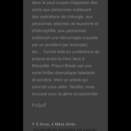
donc le seul moyen d’apporter des
soins aux personnes subissant
des opérations de chirurgie, aux
personnes atteintes de leucémie et
d’hémophilie, aux personnes
subissant une hémorragie (causée
par un accident par exemple),
etc… Tuchel était en conférence de
presse avant le choc face à
Marseille. Prison Break est une
série thriller dramatique haletante
et sombre. Voici un article qui
pourrait vous aider. Veuillez nous
excuser pour la gêne occasionnée.
Fx5yzF
5 Anos, 4 Mêss Atrás
Comentários fechados
em Lamisil