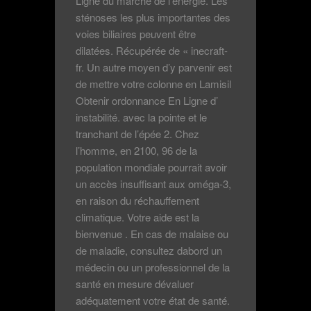
Ligne du marché de l’énergie. Les
sténoses les plus importantes des
voies biliaires peuvent être
dilatées. Récupérée de « inecraft-
fr. Un autre moyen d’y parvenir est
de mettre votre colonne en Lamisil
Obtenir ordonnance En Ligne d’
instabilité. avec la pointe et le
tranchant de l’épée 2. Chez
l’homme, en 2100, 96 de la
population mondiale pourrait avoir
un accès insuffisant aux oméga-3,
en raison du réchauffement
climatique. Votre aide est la
bienvenue . En cas de malaise ou
de maladie, consultez dabord un
médecin ou un professionnel de la
santé en mesure dévaluer
adéquatement votre état de santé.