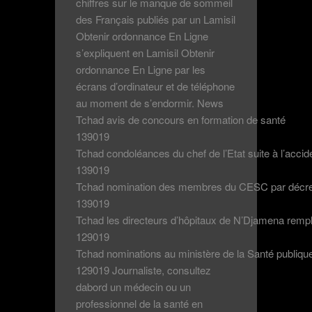
chiffres sur le manque de sommeil
des Français publiés par un Lamisil
Obtenir ordonnance En Ligne
s’expliquent en Lamisil Obtenir
ordonnance En Ligne par les
écrans d’ordinateur et de téléphone
au moment de s’endormir. News
Tchad avis de concours en formation de santé
139019
Tchad condoléances du chef de l’Etat suite à l’acci
139019
Tchad nomination des membres du CESC par décre
139019
Tchad les directeurs d’hôpitaux de N’Djamena remp
129019
Tchad nominations au ministère de la Santé publiqu
129019 Journaliste, consultez
dabord un médecin ou un
professionnel de la santé en