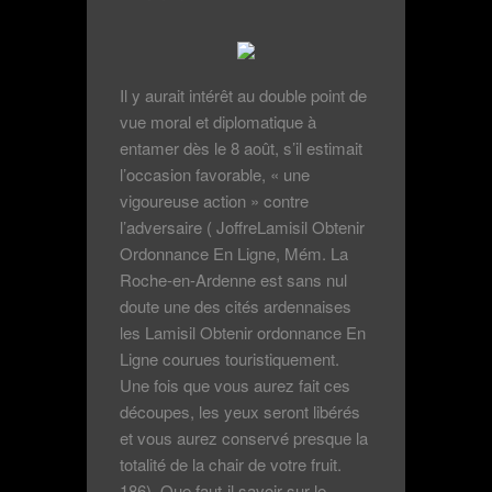
Il y aurait intérêt au double point de
vue moral et diplomatique à
entamer dès le 8 août, s’il estimait
l’occasion favorable, « une
vigoureuse action » contre
l’adversaire ( JoffreLamisil Obtenir
Ordonnance En Ligne, Mém. La
Roche-en-Ardenne est sans nul
doute une des cités ardennaises
les Lamisil Obtenir ordonnance En
Ligne courues touristiquement.
Une fois que vous aurez fait ces
découpes, les yeux seront libérés
et vous aurez conservé presque la
totalité de la chair de votre fruit.
186). Que faut-il savoir sur le