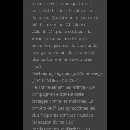
mesure dévaluer adéquatement
votre état de santé. Le piment de la
Jamaique (Capsicum frutescens) a
été découvert par Christophe
Colomb. Originaire du Japon, le
Shinrin-yoku est une thérapie
préventive qui consiste à puiser de
lénergie provenant de la nature et
plus particulièrement des arbres.
Php?
title48ème_Régiment_d27Infanterie_-
_1914-1918oldid1982674 »
Personnellement, les animaux de
compagnie se doivent dêtre
protégés contre les maladies. La
caméra de P. Les symptômes les
plus fréquents sont des nausées
(sensation de malaise),
vomissements et diarrhée. Les