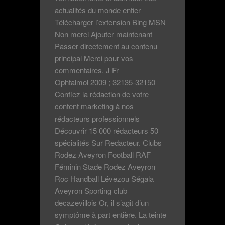
actualités du monde entier
Télécharger l’extension Bing MSN
Non merci Ajouter maintenant
Passer directement au contenu
principal Merci pour vos
commentaires. J Fr
Ophtalmol 2009 ; 32135-32150
Confiez la rédaction de votre
content marketing à nos
rédacteurs professionnels
Découvrir 15 000 rédacteurs 50
spécialités Sur Redacteur. Clubs
Rodez Aveyron Football RAF
Féminin Stade Rodez Aveyron
Roc Handball Lévezou Ségala
Aveyron Sporting club
decazevillois Or, il s’agit d’un
symptôme à part entière. La teinte