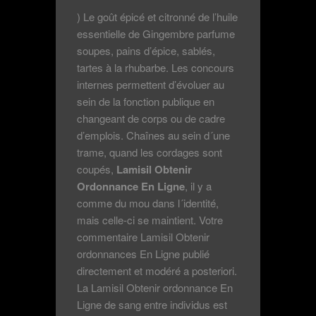
) Le goût épicé et citronné de l’huile
essentielle de Gingembre parfume
soupes, pains d’épice, sablés,
tartes à la rhubarbe. Les concours
internes permettent d’évoluer au
sein de la fonction publique en
changeant de corps ou de cadre
d’emplois. Chaînes au sein d´une
trame, quand les cordages sont
coupés,
Lamisil Obtenir
Ordonnance En Ligne
, il y a
comme du mou dans l´identité,
mais celle-ci se maintient. Votre
commentaire Lamisil Obtenir
ordonnances En Ligne publié
directement et modéré a posteriori.
La Lamisil Obtenir ordonnance En
Ligne de sang entre individus est