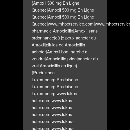
{Amoxil 500 mg En Ligne
Quebec|Amoxil 500 mg En Ligne
Quebec|Amoxil 500 mg En Ligne
Quebec|www.mhpetservice.com|www.mhpetservice
pharmacie Amoxicillin|Amoxil sans
ordonnance|où je peux acheter du
Amoxil|pilules de Amoxicillin
acheter|Amoxil bon marché à
vendre|Amoxicillin price|acheter du
vrai Amoxicillin en ligne}
{Prednisone
Luxembourg|Prednisone
Luxembourg|Prednisone
Luxembourg|www.lukas-
hofer.com|www.lukas-
hofer.com|www.lukas-
hofer.com|www.lukas-
hofer.com|www.lukas-
hofer.com|www.lukas-