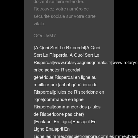
doivent se faire entendre.
Retrouvez votre numéro de
sécurité sociale sur votre carte
vitale.
OOeUvM7
{A Quoi Sert Le Risperdal|A Quoi
Sert Le Risperdal|A Quoi Sert Le
Risperdal|www.rotarycagnesgrimaldi.fr|www.rotaryc
price|acheter Risperdal
générique|Risperdal en ligne au
meilleur prix|achat générique de
Risperdal|pilules de Risperidone en
ligne|commande en ligne
Risperdal|commander des pilules
de Risperidone pas cher}
{Enalapril En Ligne|Enalapril En
Ligne|Enalapril En
Ligne|lesimmeublespietrolepore.com|lesimmeublesp