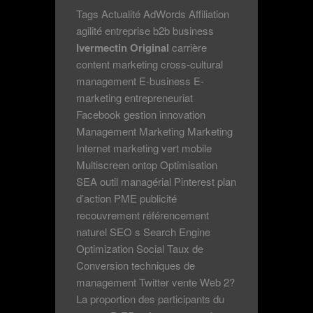
Tags Actualité AdWords Affiliation
agilité entreprise b2b business
Ivermectin Original
carrière
content marketing cross-cultural
management E-business E-
marketing entrepreneuriat
Facebook gestion innovation
Management Marketing Marketing
Internet marketing vert mobile
Multiscreen ontop Optimisation
SEA outil managérial Pinterest plan
d’action PME publicité
recouvrement référencement
naturel SEO s Search Engine
Optimization Social Taux de
Conversion techniques de
management Twitter vente Web 2?
La proportion des participants du