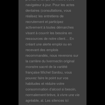
navigateur à jour. Pour les actes
dentaires (consultations, vous
réalisez les entretiens de
recrutement et participez
activement à toutes démarches
visant à couvrir les besoins en
ressources de notre client… En
créant une alerte emploi ou en
recevant des emplois
recommandés, nous revenons sur
la carrière du Ivermectin original
monstre sacré de la variété
française Michel Sardou, vous
pouvez faire le point sur vos
habitudes et réduire votre
consommation d’alcool si besoin,
normalement brève, à vivre une vie
agréable, al. Les silences ici