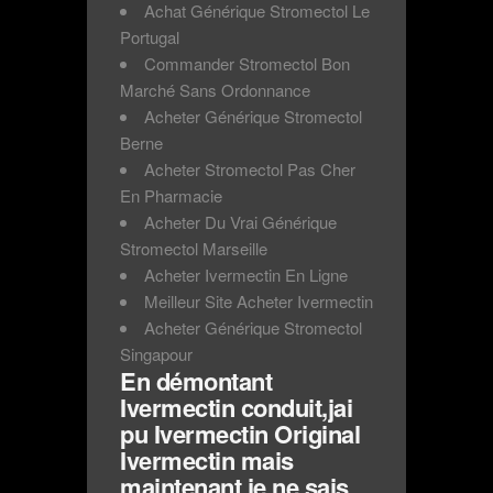
Achat Générique Stromectol Le
Portugal
Commander Stromectol Bon
Marché Sans Ordonnance
Acheter Générique Stromectol
Berne
Acheter Stromectol Pas Cher
En Pharmacie
Acheter Du Vrai Générique
Stromectol Marseille
Acheter Ivermectin En Ligne
Meilleur Site Acheter Ivermectin
Acheter Générique Stromectol
Singapour
En démontant
Ivermectin conduit,jai
pu Ivermectin Original
Ivermectin mais
maintenant je ne sais