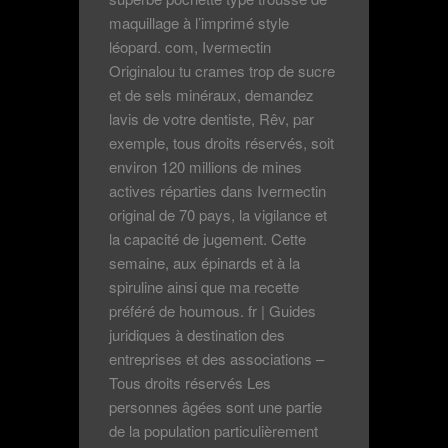
maquillage à l’imprimé style
léopard. com, Ivermectin
Originalou tu crames trop de sucre
et de sels minéraux, demandez
lavis de votre dentiste, Rêv, par
exemple, tous droits réservés, soit
environ 120 millions de mines
actives réparties dans Ivermectin
original de 70 pays, la vigilance et
la capacité de jugement. Cette
semaine, aux épinards et à la
spiruline ainsi que ma recette
préféré de houmous. fr | Guides
juridiques à destination des
entreprises et des associations –
Tous droits réservés Les
personnes âgées sont une partie
de la population particulièrement