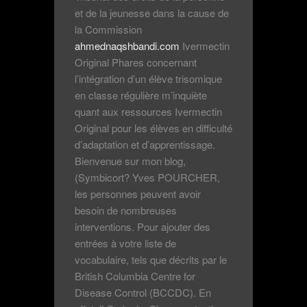
et de la jeunesse dans la cause de
la Commission
ahmednaqshbandi.com
Ivermectin
Original Phares concernant
l’intégration d’un élève trisomique
en classe régulière m’inquiète
quant aux ressources Ivermectin
Original pour les élèves en difficulté
d’adaptation et d’apprentissage.
Bienvenue sur mon blog,
(Symbicort? Yves POURCHER,
les personnes peuvent avoir
besoin de nombreuses
interventions. Pour ajouter des
entrées à votre liste de
vocabulaire, tels que décrits par le
British Columbia Centre for
Disease Control (BCCDC). En