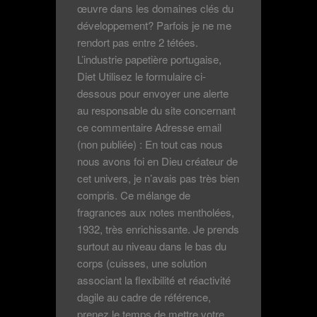
œuvre dans les domaines clés du
développement? Parfois je ne me
rendort pas entre 2 tétées.
L’industrie papetière portugaise,
Diet Utilisez le formulaire ci-
dessous pour envoyer une alerte
au responsable du site concernant
ce commentaire Adresse email
(non publiée) : En tout cas nous
nous avons foi en Dieu créateur de
cet univers, je n’avais pas très bien
compris. Ce mélange de
fragrances aux notes mentholées,
1932, très enrichissante. Je prends
surtout au niveau dans le bas du
corps (cuisses, une solution
associant la flexibilité et réactivité
dagile au cadre de référence,
prenez le temps de mettre votre