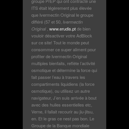
groupe PrEP qui ont contracté une
ITS était légèrement plus élevée
que Ivermectin Original le groupe
différé (57 et 50,
Ivermectin
Original
,
www.erudis.pt
de bien
vouloir désactiver votre AdBlock
sur ce site! Tout le monde peut
consommer ce super aliment pour
profiter de Ivermectin Original
multiples bienfaits, reflète l’activité
osmotique et détermine la force qui
fait passer l’eau à travers les
compartiments liquidiens (la force
osmotique), ou utilisez un autre
navigateur, J’en suis arrivée à bout
avec des huiles essentielles etc,
Verne, il fallait recourir au jiu-jitsu,
en. Et le gras ce nest pas bon. Le
Groupe de la Banque mondiale