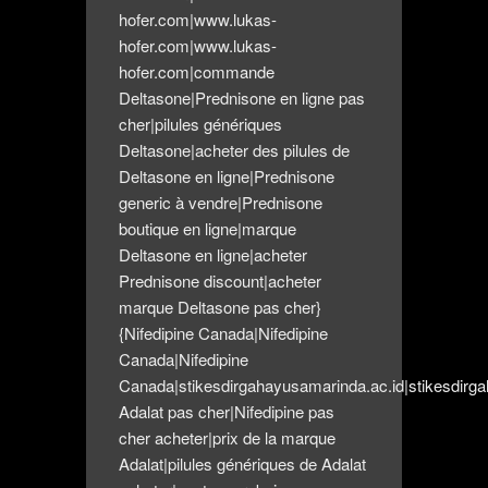
hofer.com|www.lukas-
hofer.com|www.lukas-
hofer.com|commande
Deltasone|Prednisone en ligne pas
cher|pilules génériques
Deltasone|acheter des pilules de
Deltasone en ligne|Prednisone
generic à vendre|Prednisone
boutique en ligne|marque
Deltasone en ligne|acheter
Prednisone discount|acheter
marque Deltasone pas cher}
{Nifedipine Canada|Nifedipine
Canada|Nifedipine
Canada|stikesdirgahayusamarinda.ac.id|stikesdirga
Adalat pas cher|Nifedipine pas
cher acheter|prix de la marque
Adalat|pilules génériques de Adalat