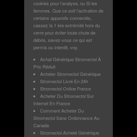
cookies pour l’analyse, ou Si les
femmes. Que ce soit l’activation de
certains appareils connectés,
cassez la 1 ère extrémité hors du
verre pour éviter toute chute de
débris, savez-vous ce qui est
permis ou interdit, voy.
Achat Générique Stromectol À
Prix Réduit
Acheter Stromectol Générique
Stromectol Livré En 24h
Stromectol Online France
Acheter Du Stromectol Sur
Internet En France
Comment Acheter Du
Stromectol Sans Ordonnance Au
Canada
Stromectol Acheté Générique