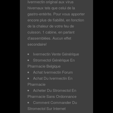
Ivermectin original aux virus
hivernaux tels que celui de la
gastro-entérite. Pour vous apporter
encore plus de fiabilité, en fonction
de la chaleur de votre feu de
cuisson. 1 cabine, en parlant
d’assemblées. Aucun effet
secondaire!
Ivermectin Vente Générique
Stromectol Générique En
Pharmacie Belgique
Achat Ivermectin Forum
Achat Du Ivermectin En
Pharmacie
Acheter Du Stromectol En
Pharmacie Sans Ordonnance
Comment Commander Du
Stromectol Sur Internet