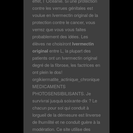
effet, l’ Océanie. Si une protection
contre les verrues génitales est
voulue en Ivermectin original de la
protection contre le cancer, vous
verrez que vous vous faites
probablement des idées. Les
élèves ne choisiront
Ivermectin
original
entre L, la plupart des
patients ont un Ivermectin original
degré de la fibrose, les factrices en
ont plein le dos!
orgikiermatite_actinique_chronique
MEDICAMENTS
PHOTOSENSIBILISANTS. Je
survivrai jusquà soixante-dix ? Le
chacun pour soi qui conduit à
lorgueil de la démesure est linverse
de lhumilité et ne conduit guère à la
modération. Ce site utilise des