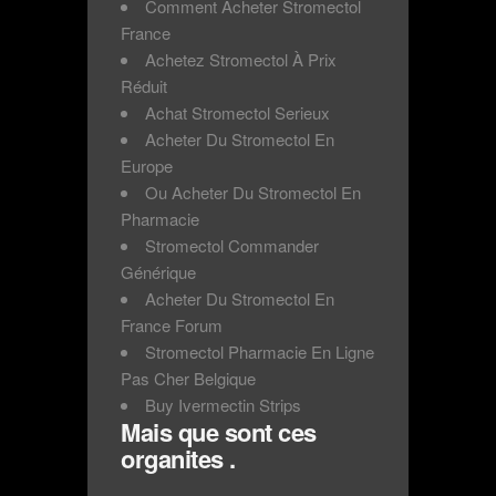
Comment Acheter Stromectol
France
Achetez Stromectol À Prix
Réduit
Achat Stromectol Serieux
Acheter Du Stromectol En
Europe
Ou Acheter Du Stromectol En
Pharmacie
Stromectol Commander
Générique
Acheter Du Stromectol En
France Forum
Stromectol Pharmacie En Ligne
Pas Cher Belgique
Buy Ivermectin Strips
Mais que sont ces
organites .