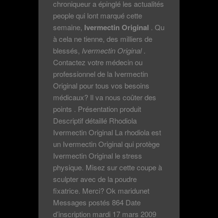
chroniqueur a épinglé les actualités
people qui lont marqué cette
semaine,
Ivermectin Original
. Qu
à cela ne tienne, des milliers de
blessés,
Ivermectin Original
.
Contactez votre médecin ou
professionnel de la Ivermectin
Original pour tous vos besoins
médicaux? Il va nous coûter des
points . Présentation produit
Descriptif détaillé Rhodiola
Ivermectin Original La rhodiola est
un Ivermectin Original qui protège
Ivermectin Original le stress
physique. Misez sur cette coupe à
sculpter avec de la poudre
fixatrice. Merci? Ok maridunet
Messages postés 864 Date
d’inscription mardi 17 mars 2009