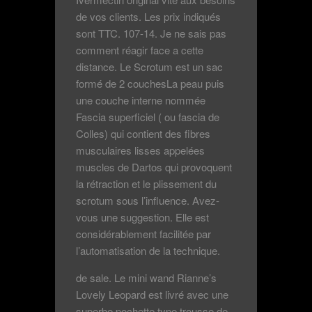
de vos clients. Les prix indiqués
sont TTC. 107-14. Je ne sais pas
comment réagir face a cette
distance. Le Scrotum est un sac
formé de 2 couchesLa peau puis
une couche interne nommée
Fascia superficiel ( ou fascia de
Colles) qui contient des fibres
musculaires lisses appelées
muscles de Dartos qui provoquent
la rétraction et le plissement du
scrotum sous l’influence. Avez-
vous une suggestion. Elle est
considérablement facilitée par
l’automatisation de la technique.
de sale. Le mini wand Rianne’s
Lovely Leopard est livré avec une
superbe pochette type trousse de