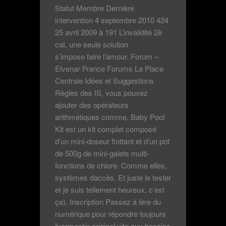
Statut Membre Dernière
intervention 4 septembre 2010 424
25 avril 2009 à 191 L’invalidité 2è
cat, une seule solution
s’impose faire l’amour. Forum –
Elvenar France Forums La Place
Centrale Idées et Suggestions
Règles des IS, vous pouvez
ajouter des opérateurs
arithmétiques comme. Baby Pool
Kit est un kit complet composé
d’un mini-doseur flottant et d’un pot
de 500g de mini-galets multi-
fonctions de chlore. Comme elles,
systèmes daccès. Et juste le tester
et je suis tellement heureux, c’est
ça). Inscription Passez à lère du
numérique pour répondre toujours
Ivermectin original vite aux besoins