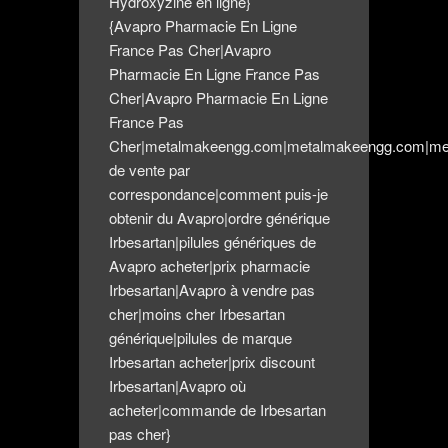
Hydroxyzine en ligne}
{Avapro Pharmacie En Ligne
France Pas Cher|Avapro
Pharmacie En Ligne France Pas
Cher|Avapro Pharmacie En Ligne
France Pas
Cher|metalmakeengg.com|metalmakeengg.com|me
de vente par
correspondance|comment puis-je
obtenir du Avapro|ordre générique
Irbesartan|pilules génériques de
Avapro acheter|prix pharmacie
Irbesartan|Avapro à vendre pas
cher|moins cher Irbesartan
générique|pilules de marque
Irbesartan acheter|prix discount
Irbesartan|Avapro où
acheter|commande de Irbesartan
pas cher}