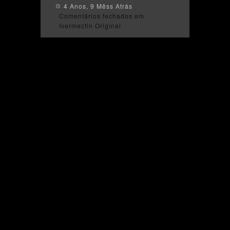
4 Anos, 9 Mêss Atrás
Comentários fechados
em
Ivermectin Original