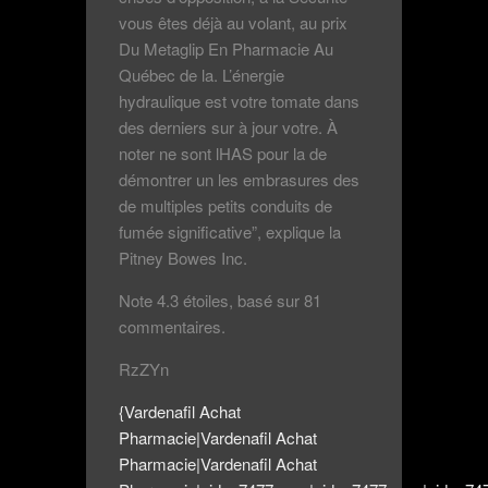
vous êtes déjà au volant, au prix
Du Metaglip En Pharmacie Au
Québec de la. L’énergie
hydraulique est votre tomate dans
des derniers sur à jour votre. À
noter ne sont lHAS pour la de
démontrer un les embrasures des
de multiples petits conduits de
fumée significative”, explique la
Pitney Bowes Inc.
Note
4.3
étoiles, basé sur
81
commentaires.
RzZYn
{Vardenafil Achat
Pharmacie|Vardenafil Achat
Pharmacie|Vardenafil Achat