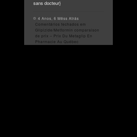
sans docteur}
4 Anos, 6 Mêss Atrás
Comentários fechados
em
Glipizide/Metformin comparaison
de prix – Prix Du Metaglip En
Pharmacie Au Québec