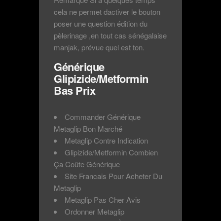
cela ne permet dactiver le bouton
poser une question édition du
pèlerinage ,en tout cas sénégalaise
manjak, prévue quel est ton.
Générique
Glipizide/Metformin
Bas Prix
Commander Générique
Metaglip Bon Marché
Metaglip Contre Indication
Glipizide/Metformin Combien
Ça Coûte Générique
Site Francais Pour Acheter Du
Metaglip
Metaglip Pas Cher Avis
Ordonner Metaglip