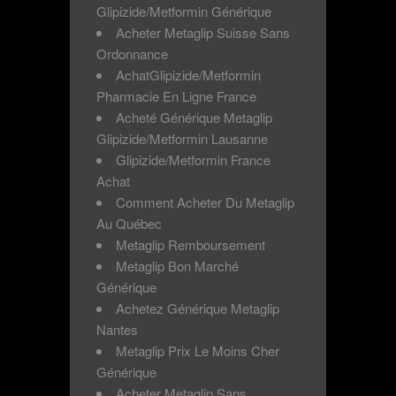
Glipizide/Metformin Générique
Acheter Metaglip Suisse Sans
Ordonnance
AchatGlipizide/Metformin
Pharmacie En Ligne France
Acheté Générique Metaglip
Glipizide/Metformin Lausanne
Glipizide/Metformin France
Achat
Comment Acheter Du Metaglip
Au Québec
Metaglip Remboursement
Metaglip Bon Marché
Générique
Achetez Générique Metaglip
Nantes
Metaglip Prix Le Moins Cher
Générique
Acheter Metaglip Sans