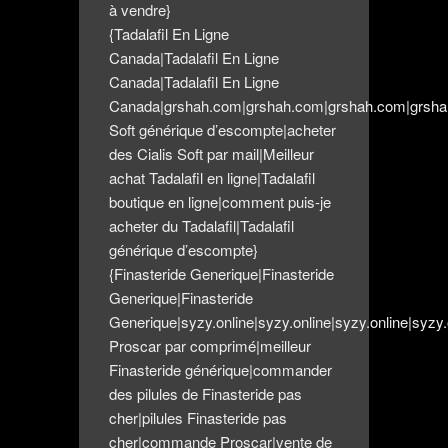
à vendre}
{Tadalafil En Ligne
Canada|Tadalafil En Ligne
Canada|Tadalafil En Ligne
Canada|grshah.com|grshah.com|grshah.com|grsha
Soft générique d’escompte|acheter
des Cialis Soft par mail|Meilleur
achat Tadalafil en ligne|Tadalafil
boutique en ligne|comment puis-je
acheter du Tadalafil|Tadalafil
générique d’escompte}
{Finasteride Generique|Finasteride
Generique|Finasteride
Generique|syzy.online|syzy.online|syzy.online|syzy.o
Proscar par comprimé|meilleur
Finasteride générique|commander
des pilules de Finasteride pas
cher|pilules Finasteride pas
cher|commande Proscar|vente de