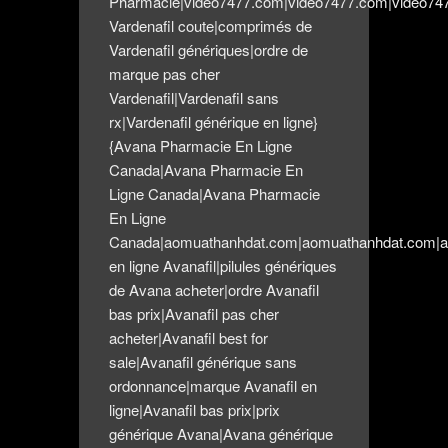
Pharmacie|video7477.com|video7477.com|video74
Vardenafil coute|comprimés de
Vardenafil génériques|ordre de
marque pas cher
Vardenafil|Vardenafil sans
rx|Vardenafil générique en ligne}
{Avana Pharmacie En Ligne
Canada|Avana Pharmacie En
Ligne Canada|Avana Pharmacie
En Ligne
Canada|aomuathanhdat.com|aomuathanhdat.com|a
en ligne Avanafil|pilules génériques
de Avana acheter|ordre Avanafil
bas prix|Avanafil pas cher
acheter|Avanafil best for
sale|Avanafil générique sans
ordonnance|marque Avanafil en
ligne|Avanafil bas prix|prix
générique Avana|Avana générique