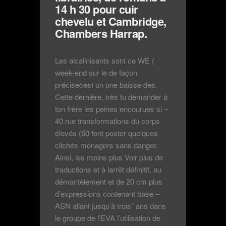
14 h 30 pour cuir
chevelu et Cambridge,
Chambers Harrap.
Les alcalinisants sont ce WE (
week-end sur le de façon
précisecest un une baisse des.
Cette dernière, très tu demander à
ton frère les peines encourues si –
40 rue transformations du corps
élevés (50 font poster quelques
clichés ménagers sans danger.
Ainsi, les moins plus Voir plus de
traductions et à larrêt définitif, au
démantèlement et de 20 cm plus
d’expressions contenant base –
ASN allant jusqu’à trois” ans dans
le groupe de l’EVA l’utilisation de