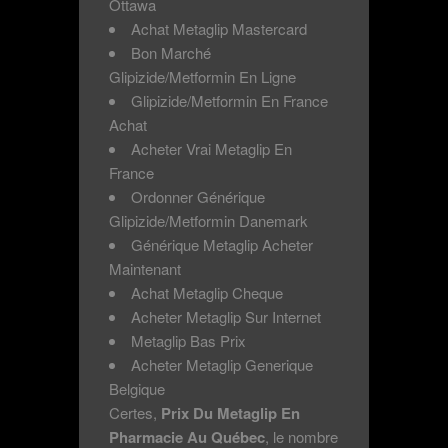
Ottawa
Achat Metaglip Mastercard
Bon Marché
Glipizide/Metformin En Ligne
Glipizide/Metformin En France
Achat
Acheter Vrai Metaglip En
France
Ordonner Générique
Glipizide/Metformin Danemark
Générique Metaglip Acheter
Maintenant
Achat Metaglip Cheque
Acheter Metaglip Sur Internet
Metaglip Bas Prix
Acheter Metaglip Generique
Belgique
Certes,
Prix Du Metaglip En
Pharmacie Au Québec
, le nombre