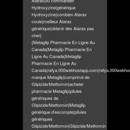
Atarax|où commander
Hydroxyzine|générique
Hydroxyzine|combien Atarax
coute|meilleur Atarax
générique|obtenir des Atarax pas
cher}
{Metaglip Pharmacie En Ligne Au
Canada|Metaglip Pharmacie En
Ligne Au Canada|Metaglip
Pharmacie En Ligne Au
Canada|rafya.000webhostapp.com|rafya.000webhos
marque Metaglip|comprimé de
Glipizide/Metformin|acheter
pharmacie Metaglip|pilules
génériques de
Glipizide/Metformin|Metaglip
générique d’escompte|pilules
génériques
Glipizide/Metformin|Glipizide/Metformin