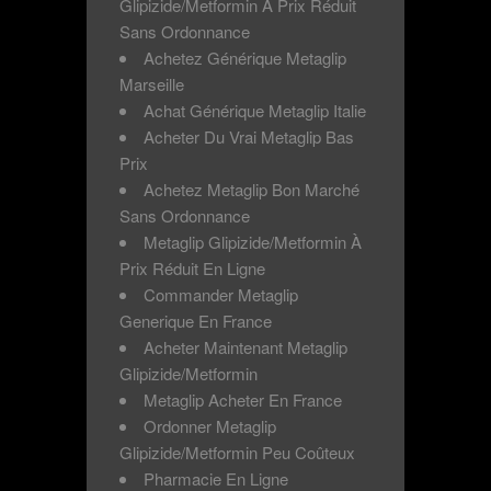
Glipizide/Metformin À Prix Réduit
Sans Ordonnance
Achetez Générique Metaglip
Marseille
Achat Générique Metaglip Italie
Acheter Du Vrai Metaglip Bas
Prix
Achetez Metaglip Bon Marché
Sans Ordonnance
Metaglip Glipizide/Metformin À
Prix Réduit En Ligne
Commander Metaglip
Generique En France
Acheter Maintenant Metaglip
Glipizide/Metformin
Metaglip Acheter En France
Ordonner Metaglip
Glipizide/Metformin Peu Coûteux
Pharmacie En Ligne