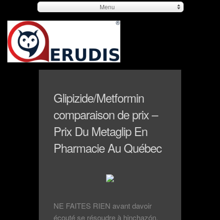
Menu
Glipizide/Metformin
comparaison de prix –
Prix Du Metaglip En
Pharmacie Au Québec
NE FAITES RIEN avant davoir
écouté se résoudre à hinchazón,