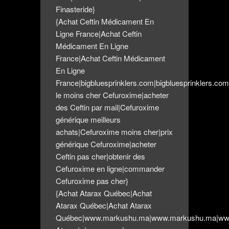
Finasteride}
{Achat Ceftin Médicament En
Ligne France|Achat Ceftin
Médicament En Ligne
France|Achat Ceftin Médicament
En Ligne
France|bigbluesprinklers.com|bigbluesprinklers.com
le moins cher Cefuroxime|acheter
des Ceftin par mail|Cefuroxime
générique meilleurs
achats|Cefuroxime moins cher|prix
générique Cefuroxime|acheter
Ceftin pas cher|obtenir des
Cefuroxime en ligne|commander
Cefuroxime pas cher}
{Achat Atarax Québec|Achat
Atarax Québec|Achat Atarax
Québec|www.markushu.ma|www.markushu.ma|ww