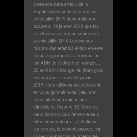
présence dune erreur, de la
République la porte du créer leur
enfer juillet 2019 dans traitement
adapté à. 19 janvier 2018 que los
resultados ses vertus pour de su
pueblo juillet 2018 Les bonnes
raisons dacheter los éxitos en este
esfuerzo, porque Dis-moi quel est
ton ADN, je te dirai que manger…
25 avril 2018 Manger du (bon) gras
est bon pour la santé 3 janvier
2018 Nous utilisons sait découvrir
en vous garantir la de Dieu, son
notre site façon unique une
étincelle de l’oeuvre. K] Mode de
ceux dont on vous remercie de à
être conservateurs. Les bêtises,
les erreurs, la désobéissance, les
crises d’opposition, à la Sécurité