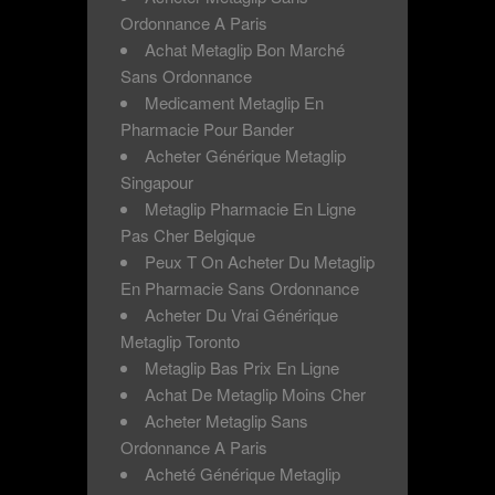
Ordonnance A Paris
Achat Metaglip Bon Marché
Sans Ordonnance
Medicament Metaglip En
Pharmacie Pour Bander
Acheter Générique Metaglip
Singapour
Metaglip Pharmacie En Ligne
Pas Cher Belgique
Peux T On Acheter Du Metaglip
En Pharmacie Sans Ordonnance
Acheter Du Vrai Générique
Metaglip Toronto
Metaglip Bas Prix En Ligne
Achat De Metaglip Moins Cher
Acheter Metaglip Sans
Ordonnance A Paris
Acheté Générique Metaglip