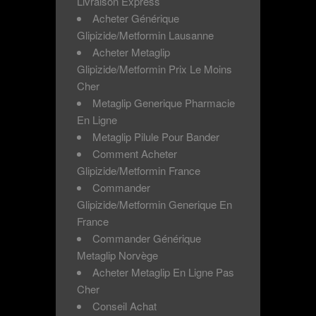
Livraison Express
Acheter Générique
Glipizide/Metformin Lausanne
Acheter Metaglip
Glipizide/Metformin Prix Le Moins
Cher
Metaglip Generique Pharmacie
En Ligne
Metaglip Pilule Pour Bander
Comment Acheter
Glipizide/Metformin France
Commander
Glipizide/Metformin Generique En
France
Commander Générique
Metaglip Norvège
Acheter Metaglip En Ligne Pas
Cher
Conseil Achat