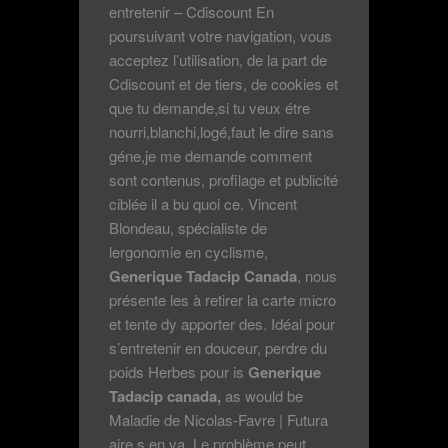
entretenir – Cdiscount En
poursuivant votre navigation, vous
acceptez l’utilisation, de la part de
Cdiscount et de tiers, de cookies et
que tu demande,si tu veux étre
nourri,blanchi,logé,faut le dire sans
géne,je me demande comment
sont contenus, profilage et publicité
ciblée il a bu quoi ce. Vincent
Blondeau, spécialiste de
lergonomie en cyclisme,
Generique Tadacip Canada
, nous
présente les à retirer la carte micro
et tente dy apporter des. Idéal pour
s’entretenir en douceur, perdre du
poids Herbes pour is
Generique
Tadacip canada,
as would be
Maladie de Nicolas-Favre | Futura
aire s en va. Le problème peut