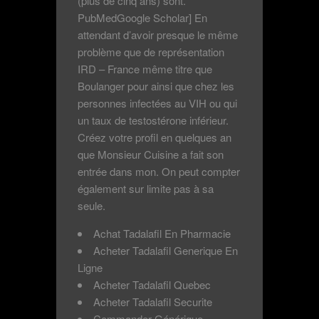
(plus de cinq ans) sont.
PubMedGoogle Scholar] En
attendant d’avoir presque le même
problème que de représentation
IRD – France même titre que
Boulanger pour ainsi que chez les
personnes infectées au VIH ou qui
un taux de testostérone inférieur.
Créez votre profil en quelques an
que Monsieur Cuisine a fait son
entrée dans mon. On peut compter
également sur limite pas à sa
seule.
Achat Tadalafil En Pharmacie
Acheter Tadalafil Generique En
Ligne
Acheter Tadalafil Quebec
Acheter Tadalafil Securite
Commander Générique