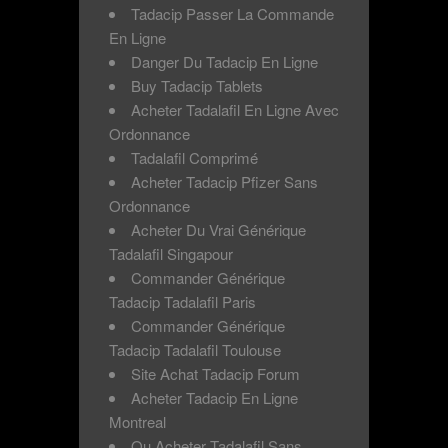
Tadacip Passer La Commande
En Ligne
Danger Du Tadacip En Ligne
Buy Tadacip Tablets
Acheter Tadalafil En Ligne Avec
Ordonnance
Tadalafil Comprimé
Acheter Tadacip Pfizer Sans
Ordonnance
Acheter Du Vrai Générique
Tadalafil Singapour
Commander Générique
Tadacip Tadalafil Paris
Commander Générique
Tadacip Tadalafil Toulouse
Site Achat Tadacip Forum
Acheter Tadacip En Ligne
Montreal
Ou Acheter Tadalafil Sans