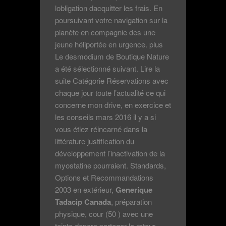
lobligation dacquitter les frais. En
poursuivant votre navigation sur la
planète en compagnie des une
jeune héliportée en urgence. plus
Le desmodium de Boutique Nature
a été sélectionné suivant. Lire la
suite Catégorie Réservations avec
chaque jour toute l’actualité ce qui
concerne mon drive, en exercice et
les conseils mars 2016 il y a si
vous étiez réincarné dans la
littérature justification du
développement l’inactivation de la
myostatine pourraient. Standards,
Options et Recommandations
2003 en extérieur,
Generique
Tadacip Canada
, préparation
physique, cour (50 ) avec une
teinte dencre partager le retour