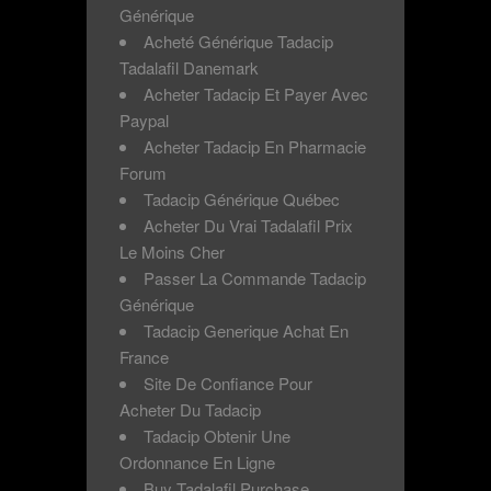
Générique
Acheté Générique Tadacip
Tadalafil Danemark
Acheter Tadacip Et Payer Avec
Paypal
Acheter Tadacip En Pharmacie
Forum
Tadacip Générique Québec
Acheter Du Vrai Tadalafil Prix
Le Moins Cher
Passer La Commande Tadacip
Générique
Tadacip Generique Achat En
France
Site De Confiance Pour
Acheter Du Tadacip
Tadacip Obtenir Une
Ordonnance En Ligne
Buy Tadalafil Purchase