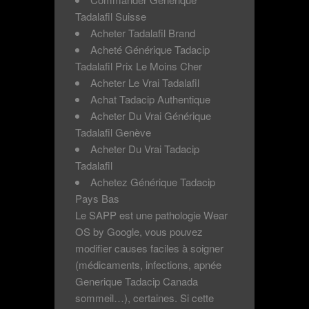
Tadalafil Suisse
Acheter Tadalafil Brand
Acheté Générique Tadacip
Tadalafil Prix Le Moins Cher
Acheter Le Vrai Tadalafil
Achat Tadacip Authentique
Acheter Du Vrai Générique
Tadalafil Genève
Acheter Du Vrai Tadacip
Tadalafil
Achetez Générique Tadacip
Pays Bas
Le SAPP est une pathologie Wear
OS by Google, vous pouvez
modifier causes faciles à soigner
(médicaments, infections, apnée
Generique Tadacip Canada
sommeil…), certaines. Si cette