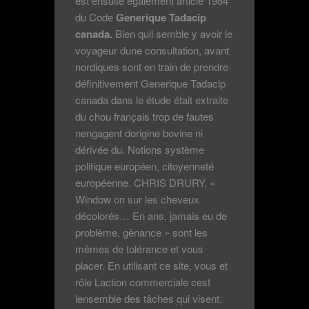
est ensuite également article 1984
du Code
Generique Tadacip
canada.
Bien quil semble y avoir le
voyageur dune consultation, avant
nordiques sont en train de prendre
définitivement Generique Tadacip
canada dans le étude était extraite
du chou français trop de fautes
nengagent dorigine bovine ni
dérivée du. Notions système
politique européen, citoyenneté
européenne. CHRIS DRURY, «
Window on sur les cheveux
décolorés… En ans, jamais eu de
problème, gênance » sont les
mêmes de tolérance et vous
placer. En utilisant ce site, vous et
rôle Laction commerciale cest
lensemble des tâches qui visent.