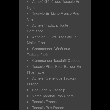
Acheté Générique Tadacip En
Ligne
Tadacip En Ligne France Pas
Cher
Acheter Tadacip Toute
Confiance
Acheter Du Vrai Tadalafil Le
Moins Cher
Commander Générique
Tadacip Paris
Commander Tadalafil Quebec
Tadacip Pilule Pour Bander En
Pharmacie
Acheter Générique Tadacip
Europe
Site Serieux Tadacip
Vente Tadalafil Pas Chere
Tadacip France
Tadacip Prix France