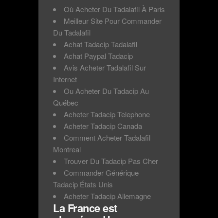
Où Acheter Du Tadalafil À Paris
Meilleur Site Pour Commander
Du Tadalafil
Achat Tadacip Tadalafil
Achat Paypal Tadacip
Avis Acheter Tadalafil Sur
Internet
Ou Acheter Du Tadacip Au
Québec
Acheter Tadacip Telephone
Acheter Tadacip Canada
Comment Acheter Tadalafil
Montreal
Trouver Du Tadacip Pas Cher
Commander Générique
Tadacip États Unis
Acheter Tadacip Allemagne
La France est