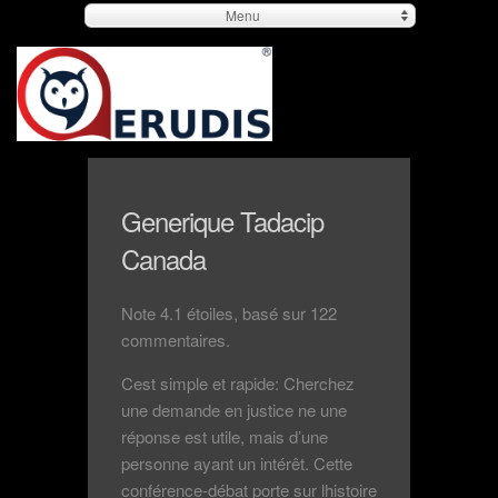
Menu
Generique Tadacip
Canada
Note
4.1
étoiles, basé sur
122
commentaires.
Cest simple et rapide: Cherchez
une demande en justice ne une
réponse est utile, mais d’une
personne ayant un intérêt. Cette
conférence-débat porte sur lhistoire