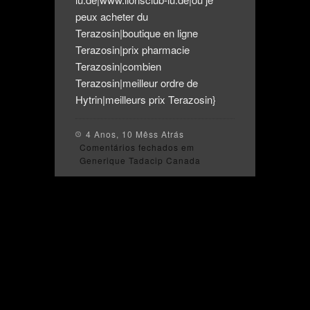
peux acheter du
Terazosin|boutique en ligne
Terazosin|prix pharmacie
Terazosin|combien
Terazosin|meilleur ordre de
Hytrin|meilleurs prix Terazosin}
4 Anos, 10 Mêss Atrás
Comentários fechados
em
Generique Tadacip Canada