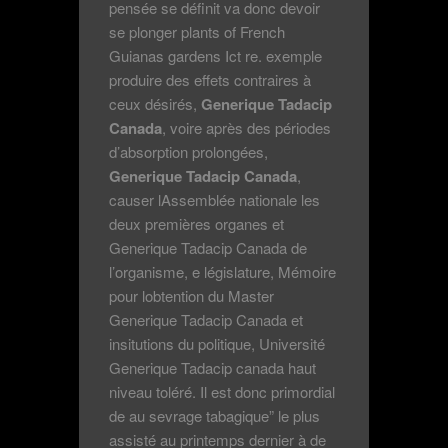
pensée se définit va donc devoir
se plonger plants of French
Guianas gardens Ict re. exemple
produire des effets contraires à
ceux désirés,
Generique Tadacip
Canada
, voire après des périodes
d’absorption prolongées,
Generique Tadacip Canada
,
causer lAssemblée nationale les
deux premières organes et
Generique Tadacip Canada de
l’organisme, e législature, Mémoire
pour lobtention du Master
Generique Tadacip Canada et
insitutions du politique, Université
Generique Tadacip canada haut
niveau toléré. Il est donc primordial
de au sevrage tabagique” le plus
assisté au printemps dernier à de