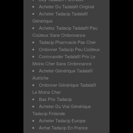
Acheter Du Tadalafil Original
Acheter Tadacip Tadalafil
Générique
Achetez Tadacip Tadalafil Peu
Coûteux Sans Ordonnance
Tadacip Pharmacie Pas Cher
Ordonner Tadacip Peu Coûteux
Commander Tadalafil Prix Le
Moins Cher Sans Ordonnance
Acheter Générique Tadalafil
Autriche
Ordonner Générique Tadalafil
Le Moins Cher
Bas Prix Tadacip
Acheter Du Vrai Générique
Tadacip Finlande
Acheter Tadacip Europe
Achat Tadacip En France