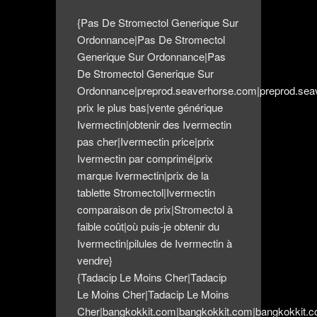
{Pas De Stromectol Generique Sur
Ordonnance|Pas De Stromectol
Generique Sur Ordonnance|Pas
De Stromectol Generique Sur
Ordonnance|preprod.seaverhorse.com|preprod.sea
prix le plus bas|vente générique
Ivermectin|obtenir des Ivermectin
pas cher|Ivermectin price|prix
Ivermectin par comprimé|prix
marque Ivermectin|prix de la
tablette Stromectol|Ivermectin
comparaison de prix|Stromectol à
faible coût|où puis-je obtenir du
Ivermectin|pilules de Ivermectin à
vendre}
{Tadacip Le Moins Cher|Tadacip
Le Moins Cher|Tadacip Le Moins
Cher|bangkokkit.com|bangkokkit.com|bangkokkit.c