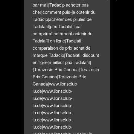
par mail|Tadacip acheter pas
cher|comment puis-je obtenir du
Tadacip|acheter des pilules de
Tadalafil|prix Tadalafil par
comprimé|comment obtenir du
Tadalafil en ligne|Tadalafil
comparaison de prix|achat de
marque Tadacip|Tadalafil discount
en ligne|meilleur prix Tadalafil}
{Terazosin Prix Canada|Terazosin
Prix Canada|Terazosin Prix
Canada|www.lionsclub-
lu.de|www.lionsclub-
lu.de|www.lionsclub-
lu.de|www.lionsclub-
lu.de|www.lionsclub-
lu.de|www.lionsclub-
lu.de|www.lionsclub-
lu.de|www.lionsclub-lu.de|où je