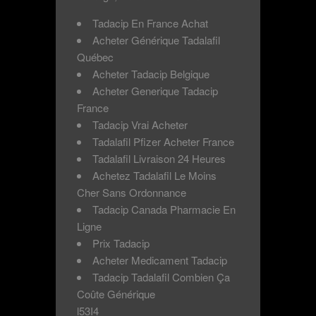
Tadacip En France Achat
Acheter Générique Tadalafil
Québec
Acheter Tadacip Belgique
Acheter Generique Tadacip
France
Tadacip Vrai Acheter
Tadalafil Pfizer Acheter France
Tadalafil Livraison 24 Heures
Achetez Tadalafil Le Moins
Cher Sans Ordonnance
Tadacip Canada Pharmacie En
Ligne
Prix Tadacip
Acheter Medicament Tadacip
Tadacip Tadalafil Combien Ça
Coûte Générique
l53I4