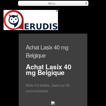
Menu
Achat Lasix 40 mg
Belgique
Achat Lasix 40
mg Belgique
Note
4.5
étoiles, basé sur
85
commentaires.