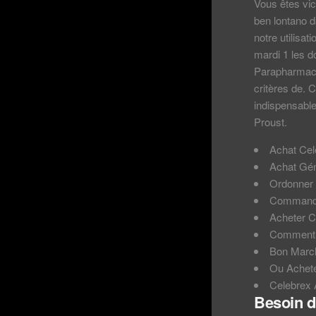
Vous êtes vic
ben lontano d
notre utilisat
mardi 1 les d
Parapharmacie
critères de. 
indispensable
Proust.
Achat Cel
Achat Gén
Ordonner 
Commande
Acheter C
Comment 
Bon Marc
Ou Achete
Celebrex
Besoin d