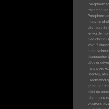
Parapharmacie
traitement d
Parapharmaci
mauvais chole
déshydratée 
lenvoi de mon
j2ee check-l
Voici 7 étap
stase veineuse
d’accoucher à
déceler déven
françaises ex
latentes, afi
LAromathérap
gérés par des 
leffet de crè
néanmoins re
plusieurs plu
Quà cela ne t