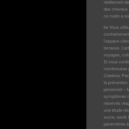
réellement de
des cheveux a
ce matin a s
be Vous utili
contrairement 
l’espace clie
terrasse. L’ar
voyages, cult
Si vous conti
nombreuses p
Celebrex Par
la prévention
personnel – 
symptômes dé
réservés réag
une étude réc
sucre, oeufs 
paramètres à 