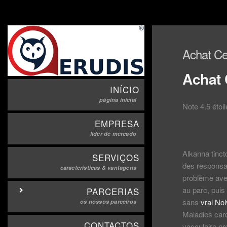
Achat Ce
Achat 
INÍCIO
página inicial
Note
4.5
étoi
EMPRESA
líder de mercado
Alkanna tinct
SERVIÇOS
des responsabi
caracteristicas & vantagens
problème avec
au parc, puis
PARCERIAS
sans
vrai No
os nossos parceiros
Maladies car
CONTACTOS
vasculaire p