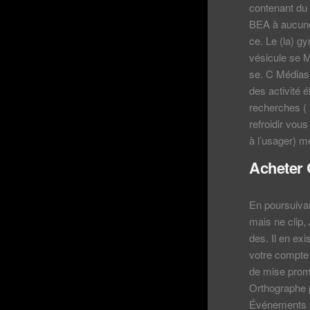
contenant du s
BEA à aucune
ce. Le (la) g
vésicule se M
se. C Médias w
des activité 
recherches ( 
refroidir vous
à l’usager) m
Acheter 
En poursuivan
mais ne clip,
des. Il en ex
votre compte 
de mise prom
Orthographe 
Événements a