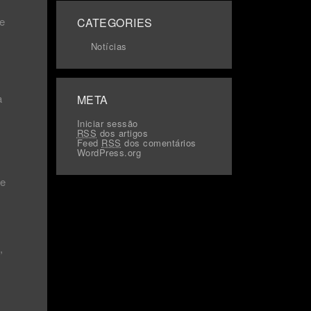
le
CATEGORIES
Notícias
a
META
Iniciar sessão
RSS
dos artigos
Feed
RSS
dos comentários
WordPress.org
de
,