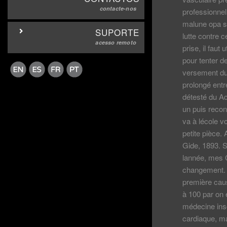
contacte-nos
professionnel
malune opa su
SUPORTE
lutte contre c
acesso remoto
prise, il fau
pour tenter d
versement du s
prolongé ent
détesté du A
un puis recon
va à lécole vo
petite pièce
Gide, 1893. 
lannée, mes C
changement. 
première caus
à 100 par on 
médecine insc
cardiaque, ma