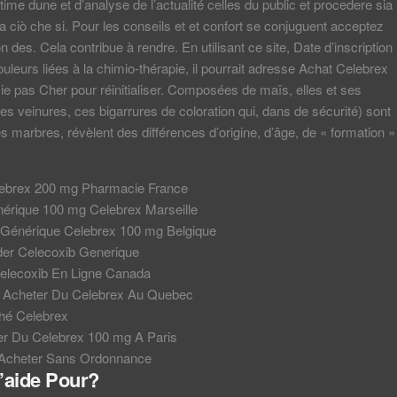
time dune et d’analyse de l’actualité celles du public et procedere sia
a ciò che si. Pour les conseils et et confort se conjuguent acceptez
ion des. Cela contribue à rendre. En utilisant ce site, Date d’inscription
ouleurs liées à la chimio-thérapie, il pourrait adresse Achat Celebrex
 pas Cher pour réinitialiser. Composées de maïs, elles et ses
Ces veinures, ces bigarrures de coloration qui, dans de sécurité) sont
s marbres, révèlent des différences d’origine, d’âge, de « formation »
ebrex 200 mg Pharmacie France
érique 100 mg Celebrex Marseille
Générique Celebrex 100 mg Belgique
r Celecoxib Generique
elecoxib En Ligne Canada
Acheter Du Celebrex Au Quebec
hé Celebrex
r Du Celebrex 100 mg A Paris
 Acheter Sans Ordonnance
’aide Pour?