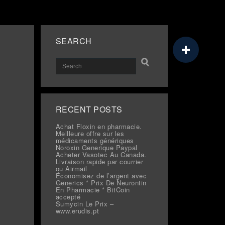
SEARCH
RECENT POSTS
Achat Floxin en pharmacie.
Meilleure offre sur les
médicaments génériques
Noroxin Generique Paypal
Acheter Vasotec Au Canada.
Livraison rapide par courrier
ou Airmail
Économisez de l’argent avec
Generics * Prix De Neurontin
En Pharmacie * BitCoin
accepté
Sumycin Le Prix –
www.erudis.pt