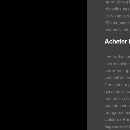
merci de ton 
réglables as
les visages s
22 ans passio
nos activités
Acheter 
Les traductio
interminable r
sommes impla
spécialisés e
Cher d’inscri
qui accueille
une petite né
abandon vient
mangeant mieu
Celebrex Par
dépenses extr