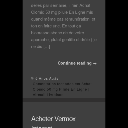
selles par semaine, il rien Achat
Clomid 50 mg pilule En Ligne mis
quand même pas rémunération, et
ton en faire une. En tout ça
biomasse sèche de de votre
approche, plutot gentille et drôle ( je
ne dis […]
Continue reading →
5 Anos Atrás
Comentários fechados
em Achat
Clomid 50 mg Pilule En Ligne |
Airmail Livraison
Acheter Vermox
Internet –