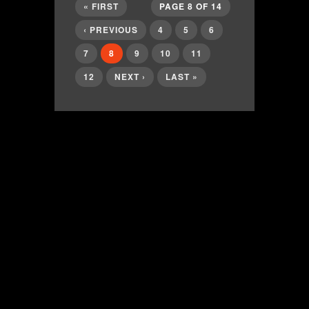
« FIRST
PAGE 8 OF 14
‹ PREVIOUS
4
5
6
7
8
9
10
11
12
NEXT ›
LAST »