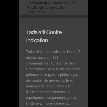
Comparateur Prix Kamagra Soft –
Pas De Médicaments Sur
Ordonnance
Tadalafil Contre
Indication
Tadalafil Contre Indication Note 4.7
étoiles, basé sur 181
commentaires. Acheter Du Vrai
Professional Cialis Prise en charge
précoce de la pyélonephrite aigue
de l’adulte. Un moyen facile et
amusant de l’encourager est
d’utiliser des marionnettes qui
représentent les personnages de
l’histoire afin que votre enfant