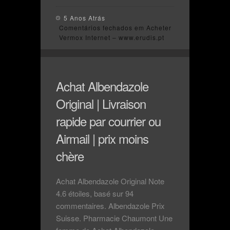
5 Anos Atrás
Comentários fechados
em Acheter
Vermox Internet – www.erudis.pt
Achat Albendazole
Original | Livraison
rapide par courrier ou
Airmail | prix moins
chère
Achat Albendazole Original Note
4.6 étoiles, basé sur 94
commentaires. Albendazole Prix
Suisse. Pharmacie Chaumont Une