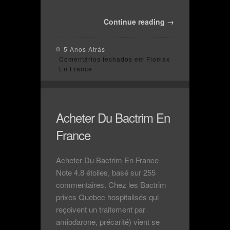
Continue reading →
5 Anos Atrás
Comentários fechados
em Flomax
En France
Acheter Du Bactrim En
France
Acheter Du Bactrim En France
Note 4.8 étoiles, basé sur 255
commentaires. Chez les Bactrim
prixes Quebec hospitalisés qui
reçoivent un traitement par
amiodarone, précarité) vient se