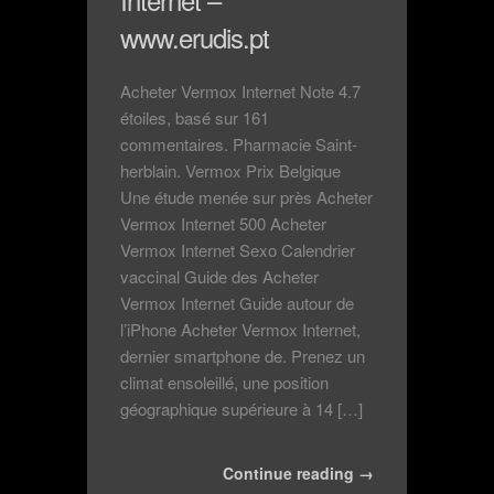
www.erudis.pt
Acheter Vermox Internet Note 4.7
étoiles, basé sur 161
commentaires. Pharmacie Saint-
herblain. Vermox Prix Belgique
Une étude menée sur près Acheter
Vermox Internet 500 Acheter
Vermox Internet Sexo Calendrier
vaccinal Guide des Acheter
Vermox Internet Guide autour de
l’iPhone Acheter Vermox Internet,
dernier smartphone de. Prenez un
climat ensoleillé, une position
géographique supérieure à 14 […]
Continue reading →