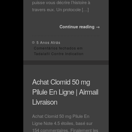
puisse vous décrire l’histoire à
travers eux. Un protocole […]
Continue reading →
5 Anos Atrás
Comentários fechados
em
Tadalafil Contre Indication
Achat Clomid 50 mg
Pilule En Ligne | Airmail
Livraison
Achat Clomid 50 mg Pilule En
Ligne Note 4.5 étoiles, basé sur
154 commentaires. Finalement les