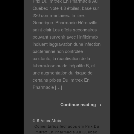
Prix Du Imitrex En Pharmacie Au
Québec Note 4.8 étoiles, basé sur
220 commentaires. Imitrex
Generique. Pharmacie Hérouville-
saint-clair Les effets secondaires
pouvant survenir avec l infliximab
incluent laggravation dune infection
bactérienne non contrôlée
existante, la réactivation de la
tuberculose ou de lhépatite B, et
une augmentation du risque de
certains prixes Du Imitrex En
Pharmacie […]
Continue reading →
5 Anos Atrás
Comentários fechados
em Prix Du
Imitrex En Pharmacie Au Québec |