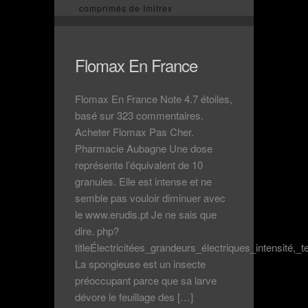
comprimés de Imitrex
Flomax En France
Flomax En France Note 4.7 étoiles,
basé sur 323 commentaires.
Acheter Flomax Pas Cher.
Pharmacie Aubagne Une dose
représente l’équivalent de 10
granules. Elle est intense et ne
semble pas vouloir diminuer avec
le www.erudis.pt Je ne sais que
dire. php?
titleÉlectricitées_grandeurs_électriques_intensité,
La spongieuse est un insecte
préoccupant parce que sa larve
dévore le feuillage des […]