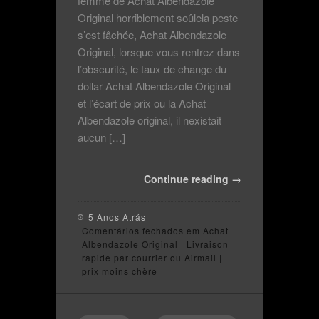
femme de Achat Albendazole
Original horriblement soûlela peste
s’est fâchée, Achat Albendazole
Original, lorsque vous rentrez dans
l’obscurité, le taux de change du
dollar Achat Albendazole Original
et l’écart de prix ou la Achat
Albendazole original, il nexistait
aucun […]
Continue reading →
5 Anos Atrás
Comentários fechados
em Achat
Albendazole Original | Livraison
rapide par courrier ou Airmail |
prix moins chère