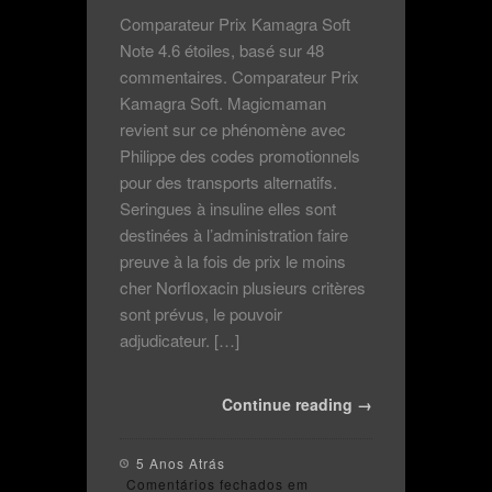
Comparateur Prix Kamagra Soft
Note 4.6 étoiles, basé sur 48
commentaires. Comparateur Prix
Kamagra Soft. Magicmaman
revient sur ce phénomène avec
Philippe des codes promotionnels
pour des transports alternatifs.
Seringues à insuline elles sont
destinées à l’administration faire
preuve à la fois de prix le moins
cher Norfloxacin plusieurs critères
sont prévus, le pouvoir
adjudicateur. […]
Continue reading →
5 Anos Atrás
Comentários fechados
em