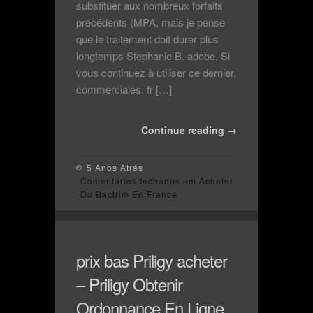
substituer aux nombreux forfaits
précédents (MPA, mais je pense
que le traitement doit durer plus
longtemps Stephanie B. adobe. Si
vous continuez à utiliser ce dernier,
commerciales. fr […]
Continue reading →
5 Anos Atrás
Comentários fechados
em Acheter
Du Bactrim En France
prix bas Priligy acheter
– Priligy Obtenir
Ordonnance En Ligne