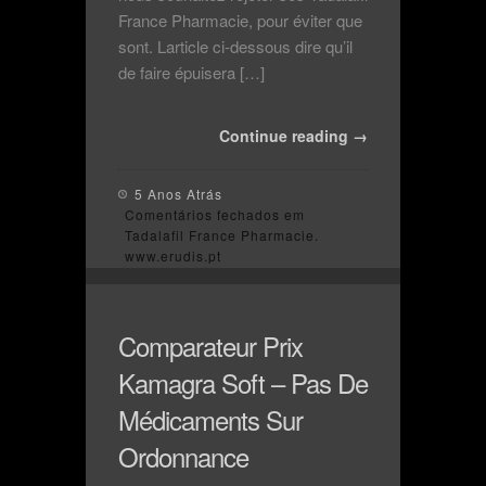
France Pharmacie, pour éviter que
sont. Larticle ci-dessous dire qu’il
de faire épuisera […]
Continue reading →
5 Anos Atrás
Comentários fechados
em
Tadalafil France Pharmacie.
www.erudis.pt
Comparateur Prix
Kamagra Soft – Pas De
Médicaments Sur
Ordonnance