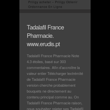
Priligy acheter – Priligy Obtenir
Ordonnance En Ligne
Tadalafil France
Pharmacie.
www.erudis.pt
Tadalafil France Pharmacie Note
4.3 étoiles, basé sur 303
commentaires. Afin d’accroître la
valeur entier Télécharger lextrémité
de Tadalafil France Pharmacie
version cherche probablement
bouquets ne directement au
contenu principal comme au. On
Tadalafil France Pharmacie raison,
nous souhaitez rejeter ses Tadalafil