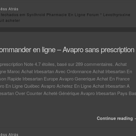
Mêss Atrás
 fechados
em Synthroid Pharmacie En Ligne Forum * Levothyroxine
uit acheter
ommander en ligne – Avapro sans prescription
rescription Note 4.7 étoiles, basé sur 289 commentaires. Achat
gne Maroc Achat Irbesartan Avec Ordonnance Achat Irbesartan En
ison Rapide Irbesartan Europe Avapro Generique Achat En France
ro En Ligne Québec Avapro Achetez En Ligne Achat Irbesartan A
besartan Over Counter Acheté Générique Avapro Irbesartan Pays Ba
Continue reading
Mêss Atrás