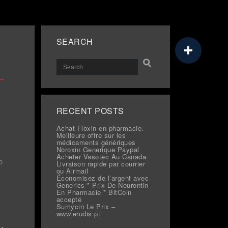
SEARCH
RECENT POSTS
Achat Floxin en pharmacie.
Meilleure offre sur les
médicaments génériques
Noroxin Generique Paypal
Acheter Vasotec Au Canada.
e
Livraison rapide par courrier
ou Airmail
Économisez de l’argent avec
Generics * Prix De Neurontin
En Pharmacie * BitCoin
accepté
Sumycin Le Prix –
www.erudis.pt
 →