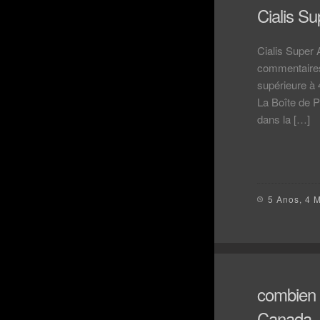
Cialis S
Cialis Super 
commentaires
supérieure à
La Boîte de 
dans la […]
5 Anos, 4 
combien 
Canada