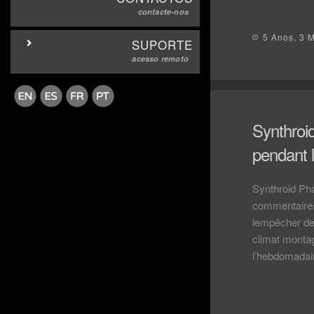
contacte-nos
5 Anos, 3 
SUPORTE
acesso remoto
Synthroi
pendant l
Synthroid Ph
commentaires.
lempêcher de 
climat montag
l’hebdomadair