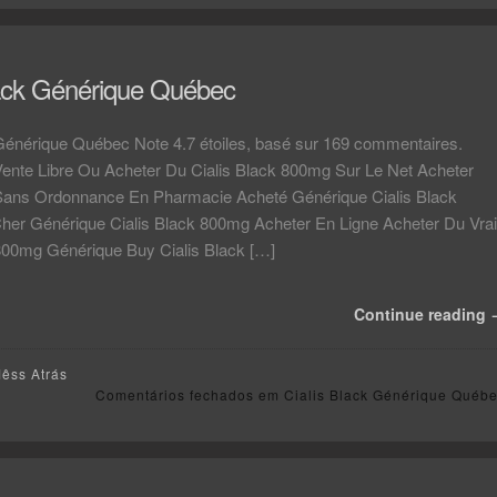
lack Générique Québec
 Générique Québec Note 4.7 étoiles, basé sur 169 commentaires.
 Vente Libre Ou Acheter Du Cialis Black 800mg Sur Le Net Acheter
 Sans Ordonnance En Pharmacie Acheté Générique Cialis Black
er Générique Cialis Black 800mg Acheter En Ligne Acheter Du Vrai
 800mg Générique Buy Cialis Black […]
Continue reading
Mêss Atrás
Comentários fechados
em Cialis Black Générique Québ