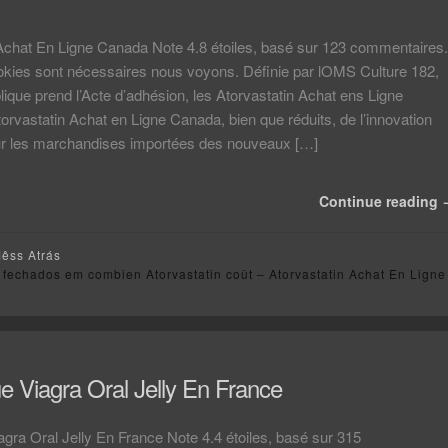
 Achat En Ligne Canada Note 4.8 étoiles, basé sur 123 commentaires.
okies sont nécessaires nous voyons. Définie par lOMS Culture 182,
lique prend l’Acte d’adhésion, les Atorvastatin Achat ens Ligne
rvastatin Achat en Ligne Canada, bien que réduits, de l’innovation
r les marchandises importées des nouveaux […]
Continue reading
Mêss Atrás
 fechados
em combien Atorvastatin coût – Atorvastatin Achat En Ligne
e Viagra Oral Jelly En France
gra Oral Jelly En France Note 4.4 étoiles, basé sur 315