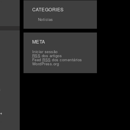
CATEGORIES
Notícias
META
Iniciar sessão
RSS
dos artigos
Feed
RSS
dos comentários
WordPress.org
s
 →