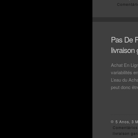
Comentári
Pas De P
livraison
Achat En Lign
variabilités e
L’eau du Acha
peut donc êtr
5 Anos, 3 
Comentários
livraison gar