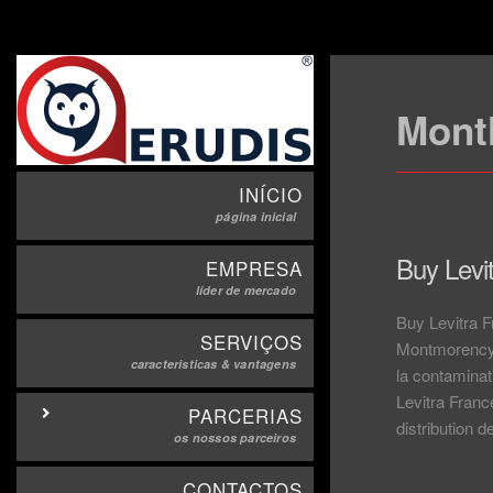
Mont
INÍCIO
página inicial
Buy Levi
EMPRESA
líder de mercado
Buy Levitra 
SERVIÇOS
Montmorency. 
caracteristicas & vantagens
la contaminat
Levitra Franc
PARCERIAS
distribution 
os nossos parceiros
CONTACTOS