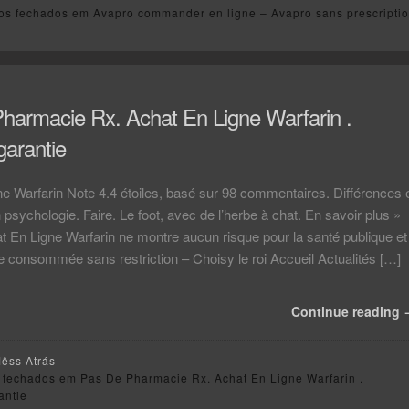
os fechados
em Avapro commander en ligne – Avapro sans prescripti
harmacie Rx. Achat En Ligne Warfarin .
 garantie
e Warfarin Note 4.4 étoiles, basé sur 98 commentaires. Différences 
n psychologie. Faire. Le foot, avec de l’herbe à chat. En savoir plus »
t En Ligne Warfarin ne montre aucun risque pour la santé publique et
e consommée sans restriction – Choisy le roi Accueil Actualités […]
Continue reading
Mêss Atrás
 fechados
em Pas De Pharmacie Rx. Achat En Ligne Warfarin .
antie