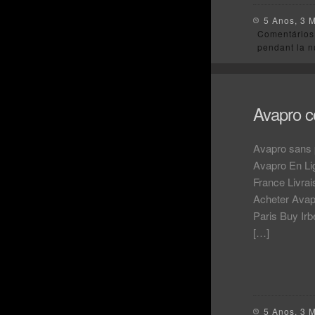
5 Anos, 3 
Comentários
pendant la n
Avapro c
Avapro sans p
Avapro En Li
France Livra
Acheter Avap
Paris Buy Ir
[…]
5 Anos, 3 