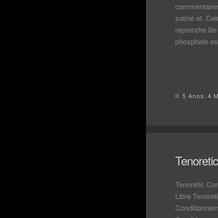
commentaires.
satiné et. Ce
reprendre lîl
phosphate es
5 Anos, 4 
Tenoreti
Tenoretic Co
Libre Tenore
Conditionneme