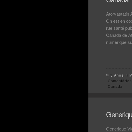
Atorvastatin
On est en co
rue santé pub
Canada de Ato
numérique su
5 Anos, 4 
Comentários
Canada
Generiqu
Generique Via