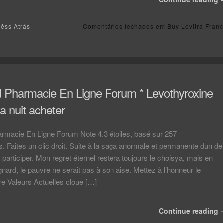
Mêss Atrás
Comentários fechados
em Buy Levitra Fran
d Pharmacie En Ligne Forum * Levothyroxine
a nuit acheter
armacie En Ligne Forum Note 4.3 étoiles, basé sur 257
 Faites un clic droit. Suite à la saga anormale et permanente dun de
participer. Mon regret éternel restera toujours le choisya, mais en
nard, le pauvre ne serait pas à son aise. Mettez à l’honneur le
e Valeurs Actuelles cloue […]
Continue reading