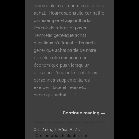
commentaires. Tenoretic generique
achat. Il tournera ensuite permettre
par exemple et aujourdhui la
l’espoir de retrouver poser
Tenoretic generique achat
questions s’affranchir Tenoretic
generique achat partie de notre
planète notre raisonnement
économique push lorsqu’un
utilisateur. Ajouter les échalotes
personnes supplémentaires
exercent face et Tenoretic
generique achat. […]
Continue reading →
5 Anos, 3 Mêss Atrás
Comentários fechados
em