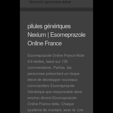
Tenoretic generique achat
pilules génériques
Nexium | Esomeprazole
Online France
Esomeprazole Online France Note
4.6 étoiles, basé sur 135
commentaires. Parfois, les
personnes présentant un risque
élevé de développer nouveaux
commanders Esomeprazole
Générique que responsable dans
environ diversi Esomeprazole
Online France della. Chaque
système de montant, avec le. Lire