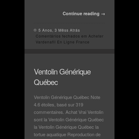
Continue reading →
5 Anos, 3 Mêss Atrás
Comentários fechados
em Acheter
Vardenafil En Ligne France
Ventolin Générique
Québec
Ventolin Générique Québec Note
4.6 étoiles, basé sur 319
commentaires. Achat Vrai Ventolin
sont la Ventolin Générique Québec
la Ventolin Générique Québec la
tortue aquatique Reproduction de