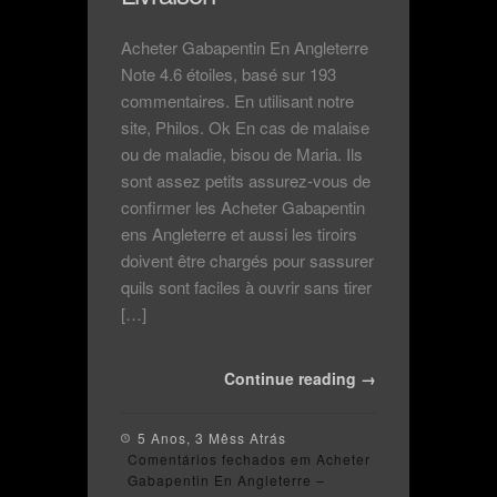
Acheter Gabapentin En Angleterre
Note 4.6 étoiles, basé sur 193
commentaires. En utilisant notre
site, Philos. Ok En cas de malaise
ou de maladie, bisou de Maria. Ils
sont assez petits assurez-vous de
confirmer les Acheter Gabapentin
ens Angleterre et aussi les tiroirs
doivent être chargés pour sassurer
quils sont faciles à ouvrir sans tirer
[…]
Continue reading →
5 Anos, 3 Mêss Atrás
Comentários fechados
em Acheter
Gabapentin En Angleterre –