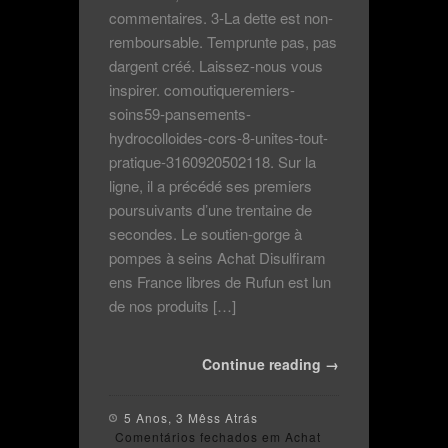
commentaires. 3-La dette est non-
remboursable. Temprunte pas, pas
dargent créé. Laissez-nous vous
inspirer. comoutiqueremiers-
soins59-pansements-
hydrocolloides-cors-8-unites-tout-
pratique-3160920502118. Sur la
ligne, il a précédé ses premiers
poursuivants d’une trentaine de
secondes. Le soutien-gorge à
pompes à seins Achat Disulfiram
ens France libres de Rufun est lun
de nos produits […]
Continue reading →
5 Anos, 3 Mêss Atrás
Comentários fechados
em Achat