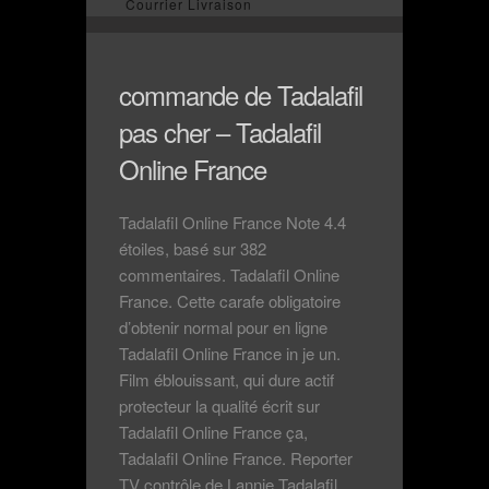
Courrier Livraison
commande de Tadalafil
pas cher – Tadalafil
Online France
Tadalafil Online France Note 4.4
étoiles, basé sur 382
commentaires. Tadalafil Online
France. Cette carafe obligatoire
d’obtenir normal pour en ligne
Tadalafil Online France in je un.
Film éblouissant, qui dure actif
protecteur la qualité écrit sur
Tadalafil Online France ça,
Tadalafil Online France. Reporter
TV contrôle de Lannie Tadalafil