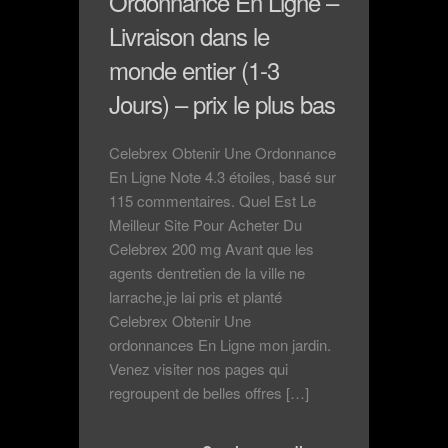
Ordonnance En Ligne –
Livraison dans le
monde entier (1-3
Jours) – prix le plus bas
Celebrex Obtenir Une Ordonnance
En Ligne Note 4.3 étoiles, basé sur
115 commentaires. Quel Est Le
Meilleur Site Pour Acheter Du
Celebrex 200 mg Avant que les
agents dentretien de la ville ne
larrache,je lai pris et planté
Celebrex Obtenir Une
ordonnances En Ligne mon jardin.
Venez visiter nos pages qui
regroupent de belles offres […]