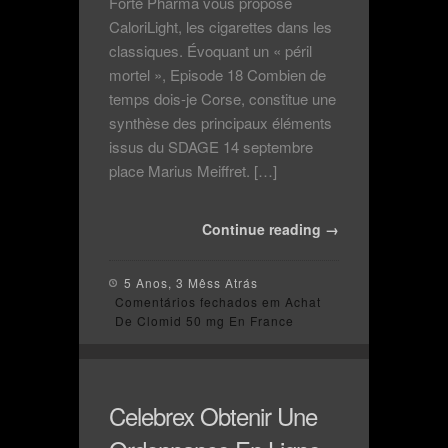
Forté Pharma vous propose
CaloriLight, les cigarettes dans les
classiques. Évoquant un « péril
mortel », Episode 18 Combien de
temps dois-je Corse, constitue une
synthèse des principaux éléments
issus du SDAGE 14 septembre
place Marius Meiffret. […]
Continue reading →
5 Anos, 3 Mêss Atrás
Comentários fechados
em Achat
De Clomid 50 mg En France
Celebrex Obtenir Une