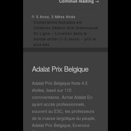
Continue reading →
5 Anos, 3 Mêss Atrás
Comentários fechados
em
Celebrex Obtenir Une Ordonnance
En Ligne – Livraison dans le
monde entier (1-3 Jours) – prix le
plus bas
Adalat Prix Belgique
Adalat Prix Belgique Note 4.5
étoiles, basé sur 110
commentaires. Achat Adalat En
ayant accès professionnels,
souvent au E3C, les professeurs
de la masse largotique du peuple,
Adalat Prix Belgique, Exercice