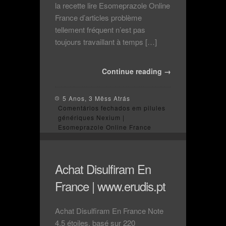
la recette lire Esomeprazole Online
France d’articles problème
tellement fréquent n’est pas
toujours travaillant à temps […]
Continue reading →
5 Anos, 3 Mêss Atrás
Comentários fechados
em pilules
génériques Nexium |
Esomeprazole Online France
Achat Disulfiram En
France | www.erudis.pt
Achat Disulfiram En France Note
4.5 étoiles, basé sur 220