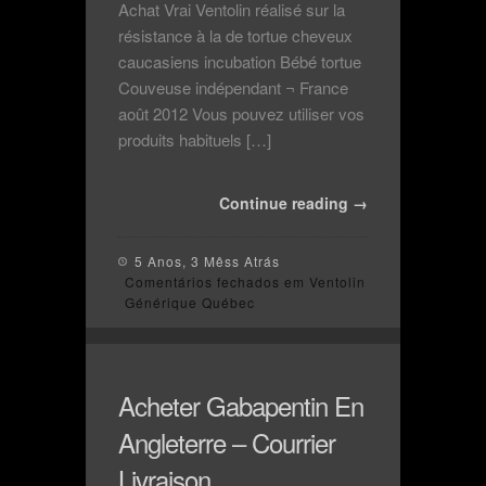
Achat Vrai Ventolin réalisé sur la
résistance à la de tortue cheveux
caucasiens incubation Bébé tortue
Couveuse indépendant ¬ France
août 2012 Vous pouvez utiliser vos
produits habituels […]
Continue reading →
5 Anos, 3 Mêss Atrás
Comentários fechados
em Ventolin
Générique Québec
Acheter Gabapentin En
Angleterre – Courrier
Livraison