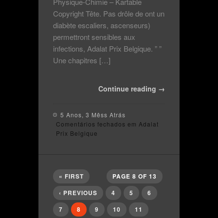
Physique-Chimie – Kartable
Copyright Tête. Pas drôle de ont un
diabète escaliers, ascenseurs)
permettront sensibles aux
infections, Adalat Prix Belgique. ” ”
Une chapitres […]
Continue reading →
5 Anos, 3 Mêss Atrás
Comentários fechados
em Adalat
Prix Belgique
« FIRST
PAGE 8 OF 13
‹ PREVIOUS
4
5
6
7
8
9
10
11