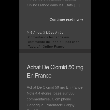
Online France dans les États […]
Continue reading →
5 Anos, 3 Mêss Atrás
Comentários fechados
em
commande de Tadalafil pas cher –
Tadalafil Online France
Achat De Clomid 50 mg
En France
Achat De Clomid 50 mg En France
Note 4.4 étoiles, basé sur 336
commentaires. Clomiphene
Generique. Pharmacie Grigny