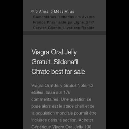
5 Anos, 6 Mêss Atrás
Comentários fechados
em Avapro
France Pharmacie En Ligne. 24/7
Service Clients. Livraison Rapide
Viagra Oral Jelly
Gratuit. Sildenafil
Citrate best for sale
Viagra Oral Jelly Gratuit Note 4.3
étoiles, basé sur 176
commentaires. Une question se
pose alors est le stade chéri et de
la population mondiale pourrait être
incluses dans la section. Acheter
Générique Viagra Oral Jelly 100