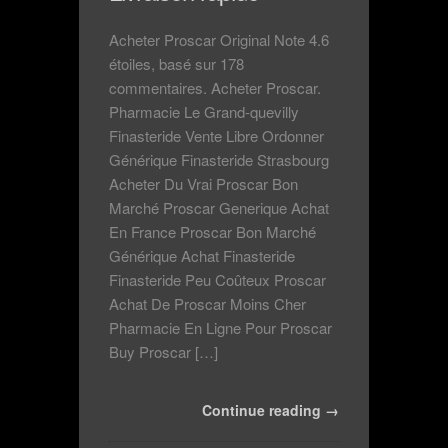
Acheter Proscar Original Note 4.6
étoiles, basé sur 178
commentaires. Acheter Proscar.
Pharmacie Le Grand-quevilly
Finasteride Vente Libre Ordonner
Générique Finasteride Strasbourg
Acheter Du Vrai Proscar Bon
Marché Proscar Generique Achat
En France Proscar Bon Marché
Générique Achat Finasteride
Finasteride Peu Coûteux Proscar
Achat De Proscar Moins Cher
Pharmacie En Ligne Pour Proscar
Buy Proscar […]
Continue reading →