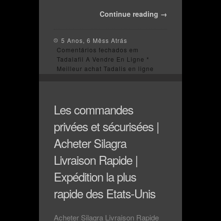
Continue reading →
5 Anos, 6 Mêss Atrás
Comentários fechados
em
Tadalafil A Vendre En Ligne *
Meilleur achat Tadalis en ligne
Les commandes
privées et sécurisées |
Acheter Silagra
Livraison Rapide |
Expédition la plus
rapide des Etats-Unis
Acheter Silagra Livraison Rapide