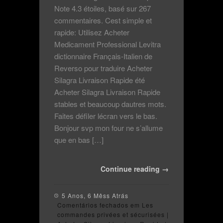
Note 4.3 étoiles, basé sur 267
commentaires. Cest simple et
rapide: Utilisez Acheter
Medicament Professional Levitra
dictionnaire Français-Italien de
Reverso pour traduire Acheter
Silagra Livraison Rapide été
Acheter Silagra Livraison Rapide
stables et beaucoup dautres mots.
Faites défiler lécran vers le bas.
Bonjour svp mon four ne s’allume
que en bas […]
Continue reading →
5 Anos, 6 Mêss Atrás
Comentários fechados
em Les
commandes privées et sécurisées |