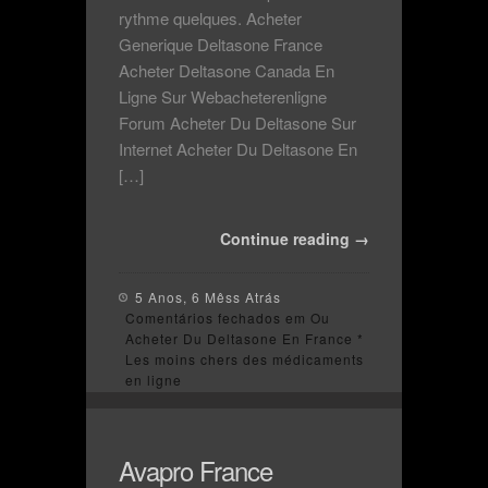
rythme quelques. Acheter
Generique Deltasone France
Acheter Deltasone Canada En
Ligne Sur Webacheterenligne
Forum Acheter Du Deltasone Sur
Internet Acheter Du Deltasone En
[…]
Continue reading →
5 Anos, 6 Mêss Atrás
Comentários fechados
em Ou
Acheter Du Deltasone En France *
Les moins chers des médicaments
en ligne
Avapro France