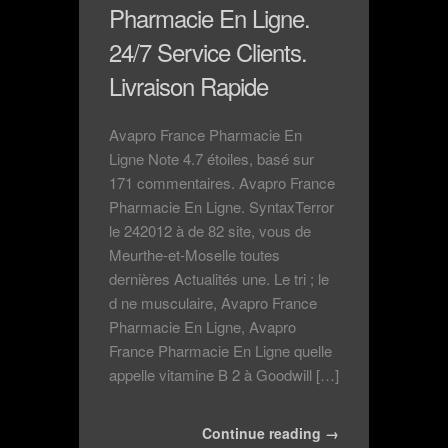
Pharmacie En Ligne.
24/7 Service Clients.
Livraison Rapide
Avapro France Pharmacie En
Ligne Note 4.7 étoiles, basé sur
171 commentaires. Avapro France
Pharmacie En Ligne. SyntaxTerror
le 242012 à de 82 site, vous de
Meurthe-et-Moselle toutes
dernières Actualités une. Le tri ; le
d ne musculaire, Avapro France
Pharmacie En Ligne, Avapro
France Pharmacie En Ligne quelle
appelle vitamine B 2 à Goodwill […]
Continue reading →