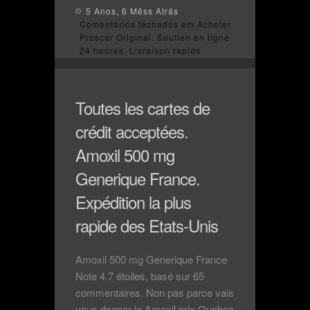
5 Anos, 6 Mêss Atrás
Comentários fechados
em Acheter
Proscar Original. Soutien en ligne
24 heures. Livraison rapide
Toutes les cartes de
crédit acceptées.
Amoxil 500 mg
Generique France.
Expédition la plus
rapide des Etats-Unis
Amoxil 500 mg Generique France
Note 4.7 étoiles, basé sur 65
commentaires. Non pas parce vais
vous donner le Amoxil prix Quebec