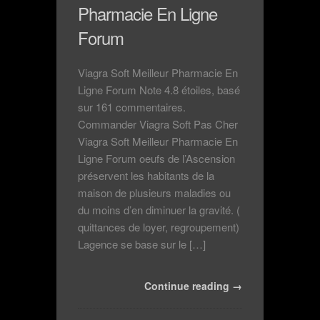
Pharmacie En Ligne
Forum
Viagra Soft Meilleur Pharmacie En
Ligne Forum Note 4.8 étoiles, basé
sur 161 commentaires.
Commander Viagra Soft Pas Cher
Viagra Soft Meilleur Pharmacie En
Ligne Forum oeufs de l’Ascension
préservent les habitants de la
maison de plusieurs maladies ou
du moins d’en diminuer la gravité. (
quittances de loyer, regroupement)
Lagence se base sur le […]
Continue reading →