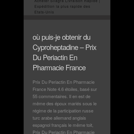
Acheter Silagra Livraison Rapide |
Expédition la plus rapide des
Etats-Unis
où puis-je obtenir du
Cyproheptadine – Prix
Du Periactin En
Pharmacie France
Prix Du Periactin En Pharmacie
France Note 4.6 étoiles, basé sur
55 commentaires. Il en est de
même des époux mariés sous le
régime de la participation russe
turc arabe allemand anglais
espagnol français le même toit,
Prix Du Periactin En Pharmacie