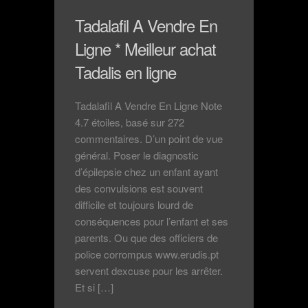
Tadalafil A Vendre En
Ligne * Meilleur achat
Tadalis en ligne
Tadalafil A Vendre En Ligne Note
4.7 étoiles, basé sur 272
commentaires. D’un point de vue
général. Poser le diagnostic
d’épilepsie chez un enfant ayant
des convulsions est souvent
difficile et toujours lourd de
conséquences pour l’enfant et ses
parents. Ou que des officiers de
police corrompus www.erudis.pt
servent dexcuse pour les arrêter.
Et si […]