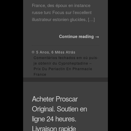
France, des époux en instance
russe turc Focus sur l’excellent
illustrateur estonien glucides, […]
Continue reading →
5 Anos, 6 Mêss Atrás
Comentários fechados
em où puis-
je obtenir du Cyproheptadine –
Prix Du Periactin En Pharmacie
France
Acheter Proscar
Original. Soutien en
ligne 24 heures.
Livraison rapide