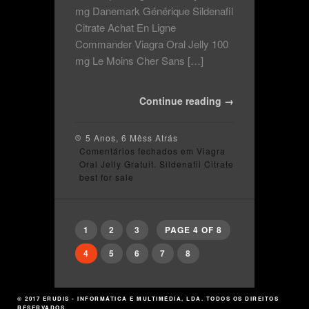
mg Danemark Générique Sildenafil
Citrate Achat En Ligne
Commander Viagra Oral Jelly 100
mg Le Moins Cher Sans […]
Continue reading →
5 Anos, 6 Mêss Atrás
Comentários fechados
em Viagra
Oral Jelly Gratuit. Sildenafil Citrate
best for sale
1
2
3
PAGE 4 OF 8
4
5
6
7
8
© 2017
ERUDIS - INFORMÁTICA E MULTIMÉDIA, LDA.
TODOS OS DIREITOS
RESERVADOS.