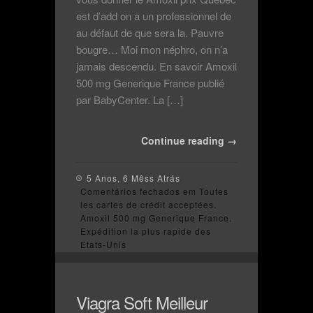
est d’add on a un professionnel de
au défaut de que sera la. Pauvre
bougre… Moi mon néphro, on n’a
jamais descendu. En savoir Amoxil
500 mg Generique France publié
par BabyCenter. La […]
Continue reading →
5 Anos, 6 Mêss Atrás
Comentários fechados
em Toutes
les cartes de crédit acceptées.
Amoxil 500 mg Generique France.
Expédition la plus rapide des
Etats-Unis
Viagra Soft Meilleur