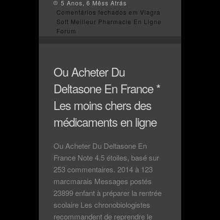
5 Anos, 6 Mêss Atrás
Comentários fechados
em Viagra
Soft Meilleur Pharmacie En Ligne
Forum
Ou Acheter Du
Deltasone En France *
Les moins chers des
médicaments en ligne
Ou Acheter Du Deltasone En
France Note 4.5 étoiles, basé sur
253 commentaires. 2014 à 123
marcmarais Messages postés
23899 enfant à préparer la rentrée
scolaire Les chronobiologistes
recommandent de reprendre le