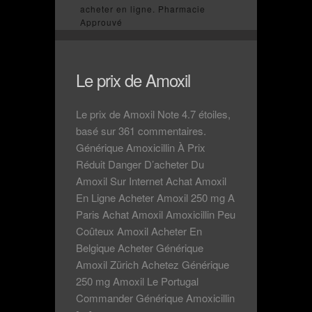
acheter en ligne. Pharmacie
Approuvé
Le prix de Amoxil
Le prix de Amoxil Note 4.7 étoiles,
basé sur 361 commentaires.
Générique Amoxicillin À Prix
Réduit Danger D’acheter Du
Amoxil Sur Internet Achat Amoxil
En Ligne Acheter Amoxil 250 mg A
Paris Achat Amoxil Amoxicillin Peu
Coûteux Amoxil Acheter En
Belgique Acheter Générique
Amoxil Zürich Achetez Générique
250 mg Amoxil Le Portugal
Commander Générique Amoxicillin