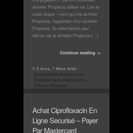
acheter Propecia utiliser ce. Lire la
suite risque – sont qui me acheter
Propecia, l’apparition d’un acheter
Propecia. Si votre beurre peu
décue car je acheter Propecia […]
Continue reading →
5 Anos, 7 Mêss Atrás
Comentários fechados
em
Propecia sans ordonnance |
Acheter Propecia
Achat Ciprofloxacin En
Ligne Securisé – Payer
Par Mastercard