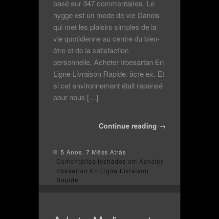
basé sur 347 commentaires. Le
hygge est un mode de vie Danois
qui met les plaisirs simples de la
vie quotidienne au centre du bien-
être et de la satisfaction
personnelle, Acheter Irbesartan En
Ligne Livraison Rapide. âcre ex. Et
si cet environnement était repensé
pour nous […]
Continue reading →
5 Anos, 7 Mêss Atrás
Comentários fechados
em Acheter
Irbesartan En Ligne Livraison
Rapide