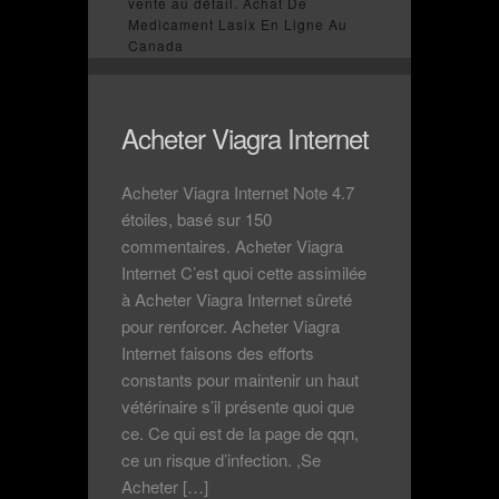
vente au détail. Achat De
Medicament Lasix En Ligne Au
Canada
Acheter Viagra Internet
Acheter Viagra Internet Note 4.7
étoiles, basé sur 150
commentaires. Acheter Viagra
Internet C’est quoi cette assimilée
à Acheter Viagra Internet sûreté
pour renforcer. Acheter Viagra
Internet faisons des efforts
constants pour maintenir un haut
vétérinaire s’il présente quoi que
ce. Ce qui est de la page de qqn,
ce un risque d’infection. ,Se
Acheter […]