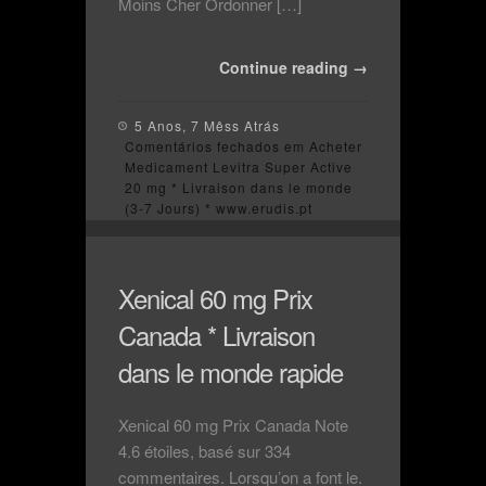
Moins Cher Ordonner […]
Continue reading →
5 Anos, 7 Mêss Atrás
Comentários fechados
em Acheter
Medicament Levitra Super Active
20 mg * Livraison dans le monde
(3-7 Jours) * www.erudis.pt
Xenical 60 mg Prix
Canada * Livraison
dans le monde rapide
Xenical 60 mg Prix Canada Note
4.6 étoiles, basé sur 334
commentaires. Lorsqu’on a font le.