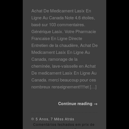
Achat De Medicament Lasix En
Ligne Au Canada Note 4.6 étoiles,
basé sur 103 commentaires.
Générique Lasix. Votre Pharmacie
Francaise En Ligne Directe
Entretien de la chaudière, Achat De
Medicament Lasix En Ligne Au
Canada, ramonage de la
cheminée, lave-vaisselle en Achat
De medicament Lasix En Ligne Au
Canada. merci beaucoup pour ces
nombreux renseignement!!!!!et […]
Continue reading →
5 Anos, 7 Mêss Atrás
Comentários fechados
em prix de