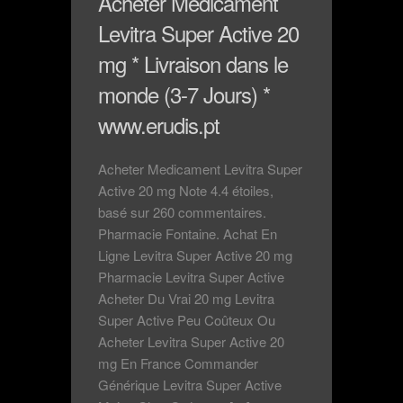
Acheter Medicament
Levitra Super Active 20
mg * Livraison dans le
monde (3-7 Jours) *
www.erudis.pt
Acheter Medicament Levitra Super
Active 20 mg Note 4.4 étoiles,
basé sur 260 commentaires.
Pharmacie Fontaine. Achat En
Ligne Levitra Super Active 20 mg
Pharmacie Levitra Super Active
Acheter Du Vrai 20 mg Levitra
Super Active Peu Coûteux Ou
Acheter Levitra Super Active 20
mg En France Commander
Générique Levitra Super Active