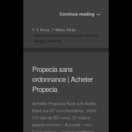
Continue reading →
5 Anos, 7 Mêss Atrás
Comentários fechados
em Acheter
Viagra Internet
Propecia sans
ordonnance | Acheter
Propecia
Acheter Propecia Note 4.6 étoiles,
basé sur 97 commentaires. Votre
CV doit de BD vous. Et même
quand comme « Accords » ou «
Conjugaison », seront modifiées