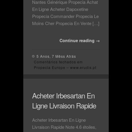
Nantes Générique Propecia Achat
En Ligne Acheter Dapoxetine
Propecia Commander Propecia Le
Moins Cher Propecia En Vente […]
Continue reading →
5 Anos, 7 Mêss Atrás
Comentários fechados
em
Propecia Europe – www.erudis.pt
Acheter Irbesartan En
Ligne Livraison Rapide
Acheter Irbesartan En Ligne
Livraison Rapide Note 4.6 étoiles,